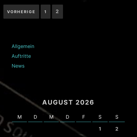
Seitennummerierung
2
VORHERIGE
1
der
Beiträge
Allgemein
Auftritte
News
AUGUST 2026
M
D
M
D
F
S
S
1
2