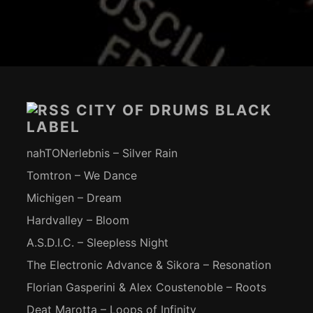
Footer-
Inhalt
CITY OF DRUMS BLACK
LABEL
nahTONerlebnis – Silver Rain
Tomtron – We Dance
Michigen – Dream
Hardvalley – Bloom
A.S.D.I.C. – Sleepless Night
The Electronic Advance & Sikora – Resonation
Florian Gasperini & Alex Coustenoble – Roots
Deat Marotta – Loops of Infinity