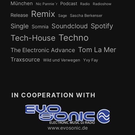
München
Podcast
Nic Pannie´r
Radio
Radioshow
Remix
Release
Sage
Sascha Berkenser
Spotify
Soundcloud
Single
Somnia
Techno
Tech-House
Tom La Mer
The Electronic Advance
Traxsource
Wild und Verwegen
Yvy Fay
IN COOPERATION WITH
www.evosonic.de