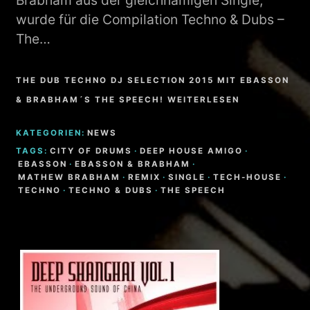
Brabham aus der gleichnamigen Single,
wurde für die Compilation Techno & Dubs –
The…
THE DUB TECHNO DJ SELECTION 2015 MIT EBASSON
& BRABHAM´S THE SPEECH! WEITERLESEN
KATEGORIEN:
NEWS
TAGS:
CITY OF DRUMS
·
DEEP HOUSE AMIGO
·
EBASSON
·
EBASSON & BRABHAM
·
MATHEW BRABHAM
·
REMIX
·
SINGLE
·
TECH-HOUSE
·
TECHNO
·
TECHNO & DUBS
·
THE SPEECH