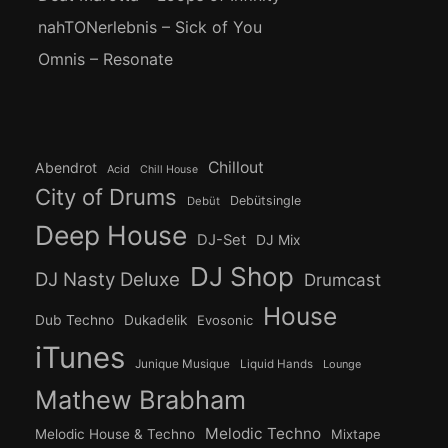
nahTONerlebnis – Sick of You
Omnis – Resonate
Chillout
Abendrot
Acid
Chill House
City of Drums
Debütsingle
Debüt
Deep House
DJ-Set
DJ Mix
DJ Shop
DJ Nasty Deluxe
Drumcast
House
Dub Techno
Dukadelik
Evosonic
iTunes
Junique Musique
Liquid Hands
Lounge
Mathew Brabham
Melodic Techno
Melodic House & Techno
Mixtape