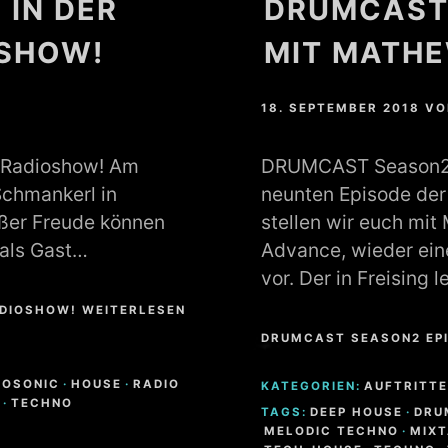
 IN DER
DRUMCAST
OSHOW!
MIT MATH
18. SEPTEMBER 2018
VO
s Radioshow! Am
DRUMCAST Season2 E
Schmankerl in
neunten Episode der
oßer Freude können
stellen wir euch mi
 als Gast…
Advance, wieder ein
vor. Der in Freising
ADIOSHOW! WEITERLESEN
DRUMCAST SEASON2 EP
VOSONIC
·
HOUSE
·
RADIO
KATEGORIEN:
AUFTRITTE
E
·
TECHNO
TAGS:
DEEP HOUSE
·
DRU
MELODIC TECHNO
·
MIXT