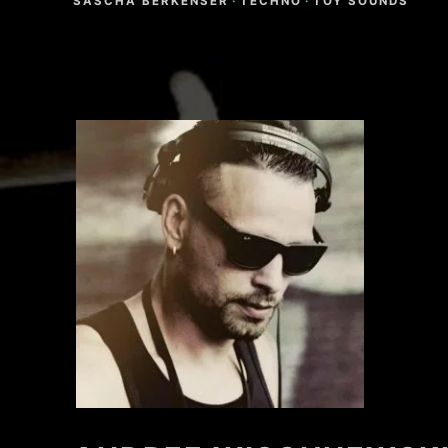
SASCHA BERKENSER
·
TECHNO
·
TOY SOUNDS