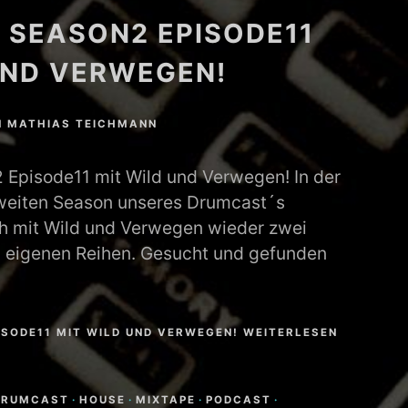
SEASON2 EPISODE11
UND VERWEGEN!
N
MATHIAS TEICHMANN
pisode11 mit Wild und Verwegen! In der
zweiten Season unseres Drumcast´s
ch mit Wild und Verwegen wieder zwei
n eigenen Reihen. Gesucht und gefunden
SODE11 MIT WILD UND VERWEGEN! WEITERLESEN
DRUMCAST
·
HOUSE
·
MIXTAPE
·
PODCAST
·