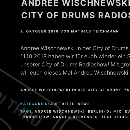
ANDREE WISCHNEWSKI
CITY OF DRUMS RADI
9. OKTOBER 2018
VON
MATHIAS TEICHMANN
Andree Wischnewski in der City of Drum
11.10.2018 haben wir für euch wieder ein 
unserer City of Drums Radioshow! Mit gr
wir euch dieses Mal Andree Wischnewski
ANDREE WISCHNEWSKI IN DER CITY OF DRUMS R
KATEGORIEN:
AUFTRITTE
·
NEWS
TAGS:
ANDREE WISCHNEWSKI
·
BERLIN
·
DJ MIX
·
E
·
RADIOSHOW
·
SASCHA BERKENSER
·
TECH-HOUS