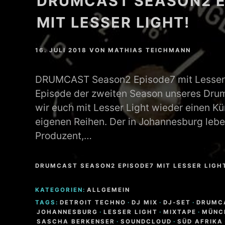
DRUMCAST SEASON2 E
MIT LESSER LIGHT!
16. JULI 2018
VON
MATHIAS TEICHMANN
DRUMCAST Season2 Episode7 mit Lesser L
Episode der zweiten Season unseres Dru
wir euch mit Lesser Light wieder einen Kü
eigenen Reihen. Der in Johannesburg leb
Produzent,…
DRUMCAST SEASON2 EPISODE7 MIT LESSER LIGH
KATEGORIEN:
ALLGEMEIN
TAGS:
DETROIT TECHNO
·
DJ MIX
·
DJ-SET
·
DRUMC
JOHANNESBURG
·
LESSER LIGHT
·
MIXTAPE
·
MÜNC
SASCHA BERKENSER
·
SOUNDCLOUD
·
SÜD AFRIKA