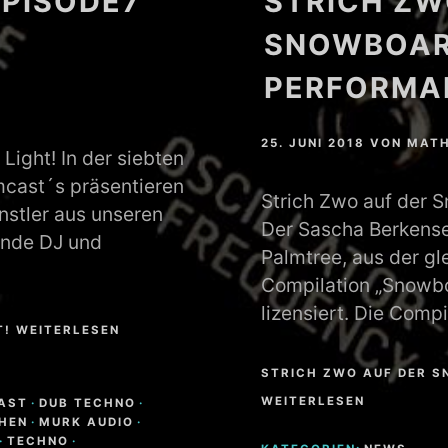
PISODE7
STRICH ZW
SNOWBOAR
PERFORMAN
25. JUNI 2018
VON
MATH
ight! In der siebten
mcast´s präsentieren
Strich Zwo auf der 
nstler aus unseren
Der Sascha Berkense
ende DJ und
Palmtree, aus der gl
Compilation „Snowbo
lizensiert. Die Compi
T! WEITERLESEN
STRICH ZWO AUF DER S
WEITERLESEN
AST
·
DUB TECHNO
·
HEN
·
MURK AUDIO
·
·
TECHNO
·