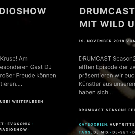
ADIOSHOW
DRUMCAST 
MIT WILD 
19. NOVEMBER 2018
VO
 Kruse! Am
DRUMCAST Season2 E
besonderen Gast DJ
elften Episode der 
großer Freude können
präsentieren wir eu
tieren.…
Künstler aus unsere
haben sich…
RUSE! WEITERLESEN
DRUMCAST SEASON2 EPI
ET
·
EVOSONIC
·
KATEGORIEN:
AUFTRITTE
RADIOSHOW
·
TAGS:
DJ MIX
·
DJ-SET
·