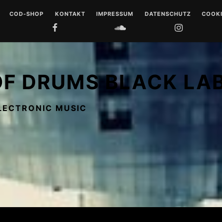
COD-SHOP
KONTAKT
IMPRESSUM
DATENSCHUTZ
COOKI
FACEBOOK
SOUNDCLOUD
INSTAGRAM
YOUTUB
 DRUMS
LL
OF DRUMS BLACK LA
 MUSIQUE
LECTRONIC MUSIC