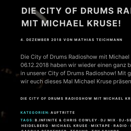
DIE CITY OF DRUMS R
MATHEW BRABHAM
MIT MICHAEL KRUSE!
DREA PERLON
NOXIOUS ELEMENT
4. DEZEMBER 2018
VON
MATHIAS TEICHMANN
TOM LA MER
Die City of Drums Radioshow mit Michael
06.12.2018 haben wir wieder einen ganz 
FRIEDER MORNEWEG
in unserer City of Drums Radioshow! Mit 
wir euch dieses Mal Michael Kruse präsen
DIE CITY OF DRUMS RADIOSHOW MIT MICHAEL K
KATEGORIEN:
AUFTRITTE
TAGS:
B.INFINITE & CHRIS COWLEY
·
DJ MIX
·
DJ-S
HEIDELBERG
·
MICHAEL KRUSE
·
MIXTAPE
·
RADIO
·