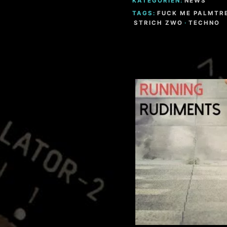
KATEGORIEN:
NEWS
TAGS:
FUCK ME PALMTR
STRICH ZWO
·
TECHNO