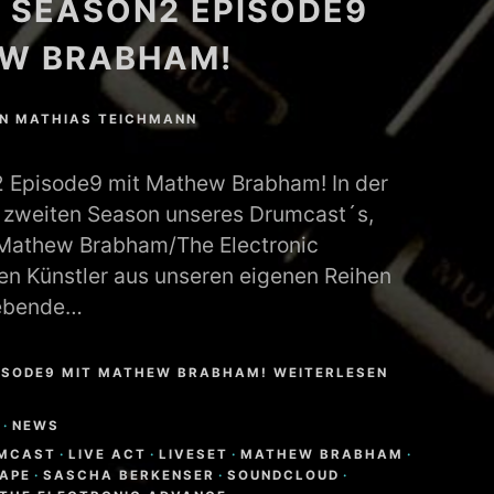
 SEASON2 EPISODE9
EW BRABHAM!
N
MATHIAS TEICHMANN
pisode9 mit Mathew Brabham! In der
 zweiten Season unseres Drumcast´s,
t Mathew Brabham/The Electronic
en Künstler aus unseren eigenen Reihen
 lebende…
ISODE9 MIT MATHEW BRABHAM! WEITERLESEN
·
NEWS
MCAST
·
LIVE ACT
·
LIVESET
·
MATHEW BRABHAM
·
APE
·
SASCHA BERKENSER
·
SOUNDCLOUD
·