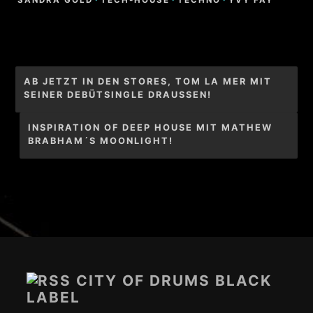
SANDRA GOLD
·
TECH-HOUSE
·
TECHNO
·
YVY FAY
Beitragsnavigation
AB JETZT IN DEN STORES, TOM LA MER MIT
SEINER DEBÜTSINGLE DRAUSSEN!
INSPIRATION OF DEEP HOUSE MIT MATHEW
BRABHAM´S MOONLIGHT!
Footer-
Inhalt
CITY OF DRUMS BLACK
LABEL