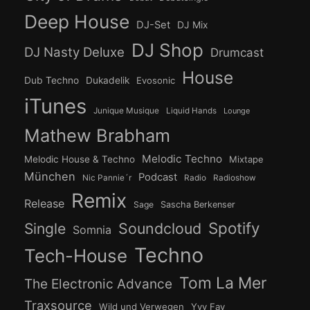
Deep House
DJ-Set
DJ Mix
DJ Shop
DJ Nasty Deluxe
Drumcast
House
Dub Techno
Dukadelik
Evosonic
iTunes
Junique Musique
Liquid Hands
Lounge
Mathew Brabham
Melodic Techno
Melodic House & Techno
Mixtape
München
Podcast
Nic Pannie´r
Radio
Radioshow
Remix
Release
Sage
Sascha Berkenser
Spotify
Soundcloud
Single
Somnia
Techno
Tech-House
Tom La Mer
The Electronic Advance
Traxsource
Wild und Verwegen
Yvy Fay