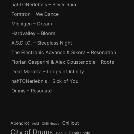
nahTONerlebnis – Silver Rain
Tomtron – We Dance
Michigen – Dream
Hardvalley – Bloom
A.S.D.I.C. – Sleepless Night
The Electronic Advance & Sikora – Resonation
Florian Gasperini & Alex Coustenoble – Roots
Deat Marotta – Loops of Infinity
nahTONerlebnis – Sick of You
Omnis – Resonate
Chillout
Abendrot
Acid
Chill House
City of Drums
Debütsingle
Debüt