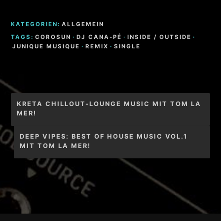
KATEGORIEN:
ALLGEMEIN
TAGS:
COROSUN
·
DJ CANA-PÉ
·
INSIDE / OUTSIDE
·
JUNIQUE MUSIQUE
·
REMIX
·
SINGLE
Beitragsnavigation
KRETA CHILLOUT-LOUNGE MUSIC MIT TOM LA
MER!
DEEP VIPES: BEST OF HOUSE MUSIC VOL.1
MIT TOM LA MER!
Footer-