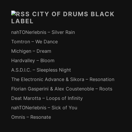
Inhalt
CITY OF DRUMS BLACK
LABEL
nahTONerlebnis – Silver Rain
Tomtron – We Dance
Michigen – Dream
Hardvalley – Bloom
A.S.D.I.C. – Sleepless Night
The Electronic Advance & Sikora – Resonation
Florian Gasperini & Alex Coustenoble – Roots
Deat Marotta – Loops of Infinity
nahTONerlebnis – Sick of You
Omnis – Resonate