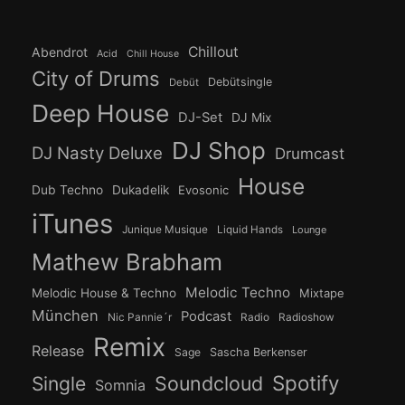
Chillout
Abendrot
Acid
Chill House
City of Drums
Debütsingle
Debüt
Deep House
DJ-Set
DJ Mix
DJ Shop
DJ Nasty Deluxe
Drumcast
House
Dub Techno
Dukadelik
Evosonic
iTunes
Junique Musique
Liquid Hands
Lounge
Mathew Brabham
Melodic Techno
Melodic House & Techno
Mixtape
München
Podcast
Nic Pannie´r
Radio
Radioshow
Remix
Release
Sage
Sascha Berkenser
Spotify
Soundcloud
Single
Somnia