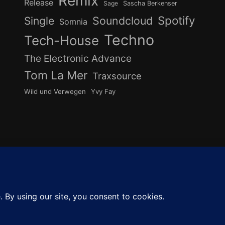
Remix
Release
Sage
Sascha Berkenser
Spotify
Soundcloud
Single
Somnia
Techno
Tech-House
The Electronic Advance
Tom La Mer
Traxsource
Wild und Verwegen
Yvy Fay
undcloud
Instagram
YouTube
Cook
ZUM
ANFANG