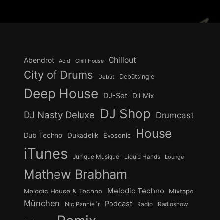
Chillout
Abendrot
Acid
Chill House
City of Drums
Debütsingle
Debüt
Deep House
DJ-Set
DJ Mix
DJ Shop
DJ Nasty Deluxe
Drumcast
House
Dub Techno
Dukadelik
Evosonic
iTunes
Junique Musique
Liquid Hands
Lounge
Mathew Brabham
Melodic Techno
Melodic House & Techno
Mixtape
München
Podcast
Nic Pannie´r
Radio
Radioshow