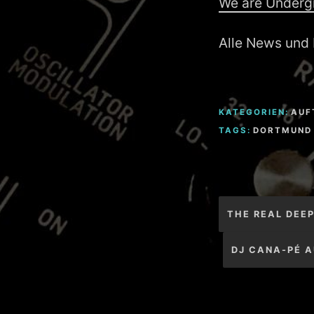
We are Underg
Alle News und 
KATEGORIEN:
AUF
TAGS:
DORTMUND
Beitragsnav
THE REAL DEEP
DJ CANA-PÉ A