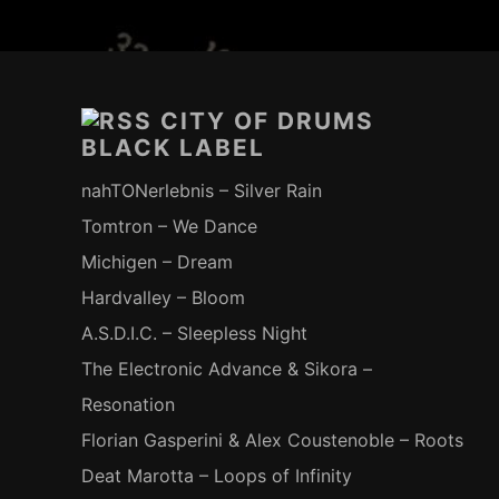
Footer-
Inhalt
CITY OF DRUMS
BLACK LABEL
nahTONerlebnis – Silver Rain
Tomtron – We Dance
Michigen – Dream
Hardvalley – Bloom
A.S.D.I.C. – Sleepless Night
The Electronic Advance & Sikora –
Resonation
Florian Gasperini & Alex Coustenoble – Roots
Deat Marotta – Loops of Infinity