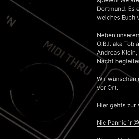
spielen! We ar
Dortmund. Es e
welches Euch v
Neben unserem
O.B.I. aka Tobi
Andreas Klein,
Nacht begleite
Wir wünschen e
vor Ort.
Hier gehts zur
Nic Pannie´r 