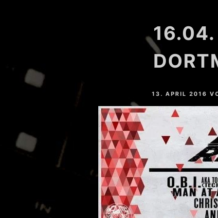
HARDVALLEY
16.04.
DEAT MAROTTA
NAHTONERLEBNIS
DORT
LESSER LIGHT
13. APRIL 2016
V
MARC SLOPE
YOSHI (GER)
EASTFREAKS
RESTLESS (GER)
CHRIS MAICO SCHMIDT
PHEELAY