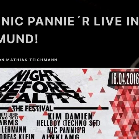
 NIC PANNIE´R LIVE I
MUND!
ON
MATHIAS TEICHMANN