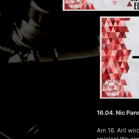
MATHEW BRABHAM
DREA PERLON
NOXIOUS ELEMENT
TOM LA MER
FRIEDER MORNEWEG
16.04. Nic Pan
Am 16. Aril wir