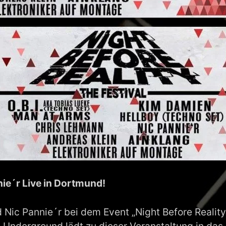
nie´r Live in Dortmund!
d Nic Pannie´r bei dem Event „Night Before Realit