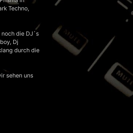
Prisma in
ark Techno,
 noch die DJ´s
boy, Dj
klang durch die
ir sehen uns