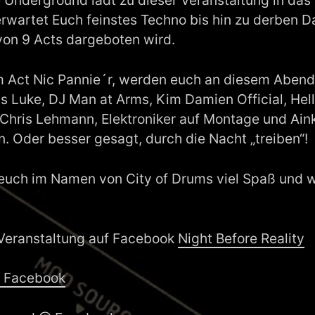
e Underground lädt zu dieser Veranstaltung in das 
rwartet Euch feinstes Techno bis hin zu derben D
on 9 Acts dargeboten wird.
 Act Nic Pannie´r, werden euch an diesem Abend
as Luke, DJ Man at Arms, Kim Damien Official, Hell
 Chris Lehmann, Elektroniker auf Montage und Ain
n. Oder besser gesagt, durch die Nacht „treiben“!
uch im Namen von City of Drums viel Spaß und w
 Veranstaltung auf Facebook
Night Before Reality
@ Facebook