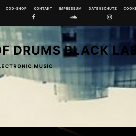
COD-SHOP
KONTAKT
IMPRESSUM
DATENSCHUTZ
COOKI
FACEBOOK
SOUNDCLOUD
INSTAGRAM
YOUTUB
 DRUMS
LL
OF DRUMS BLACK LA
 MUSIQUE
LECTRONIC MUSIC