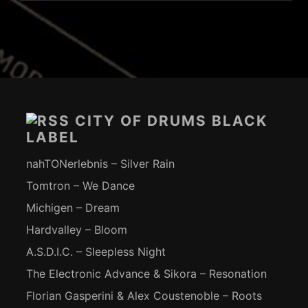
Footer-
Inhalt
CITY OF DRUMS BLACK
LABEL
nahTONerlebnis – Silver Rain
Tomtron – We Dance
Michigen – Dream
Hardvalley – Bloom
A.S.D.I.C. – Sleepless Night
The Electronic Advance & Sikora – Resonation
Florian Gasperini & Alex Coustenoble – Roots