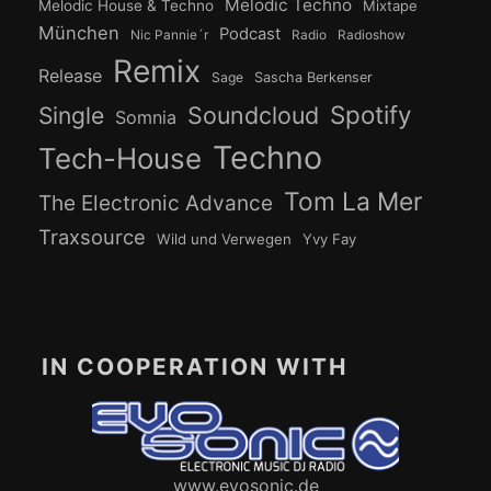
Melodic Techno
Melodic House & Techno
Mixtape
München
Podcast
Nic Pannie´r
Radio
Radioshow
Remix
Release
Sage
Sascha Berkenser
Spotify
Soundcloud
Single
Somnia
Techno
Tech-House
Tom La Mer
The Electronic Advance
Traxsource
Wild und Verwegen
Yvy Fay
IN COOPERATION WITH
www.evosonic.de