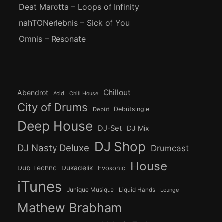
Deat Marotta – Loops of Infinity
nahTONerlebnis – Sick of You
Omnis – Resonate
Chillout
Abendrot
Acid
Chill House
City of Drums
Debütsingle
Debüt
Deep House
DJ-Set
DJ Mix
DJ Shop
DJ Nasty Deluxe
Drumcast
House
Dub Techno
Dukadelik
Evosonic
iTunes
Junique Musique
Liquid Hands
Lounge
Mathew Brabham