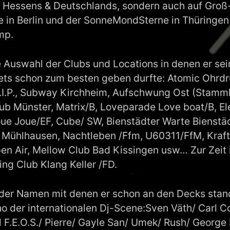
 Hessens & Deutschlands, sondern auch auf Groß
 in Berlin und der SonneMondSterne in Thüringen
mp.
ne Auswahl der Clubs und Locations in denen er sei
ets schon zum besten geben durfte: Atomic Ohrdruf
I.P., Subway Kirchheim, Aufschwung Ost (Stammh
ub Münster, Matrix/B, Loveparade Love boat/B, El
oue Joue/EF, Cube/ SW, Bienstädter Warte Bienstäd
 Mühlhausen, Nachtleben /Ffm, U60311/FfM, Kraft
n Air, Mellow Club Bad Kissingen usw… Zur Zeit i
g Club Klang Keller /FD.
 der Namen mit denen er schon an den Decks stand,
 der internationalen Dj-Scene:Sven Väth/ Carl Co
l F.E.O.S./ Pierre/ Gayle San/ Umek/ Rush/ George 