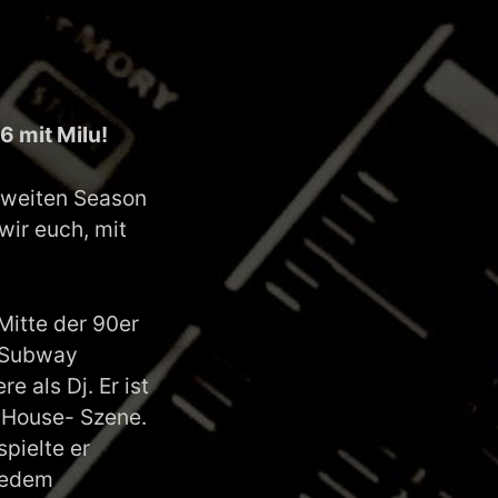
 mit Milu!
zweiten Season
wir euch, mit
Mitte der 90er
, Subway
e als Dj. Er ist
 House- Szene.
spielte er
 jedem