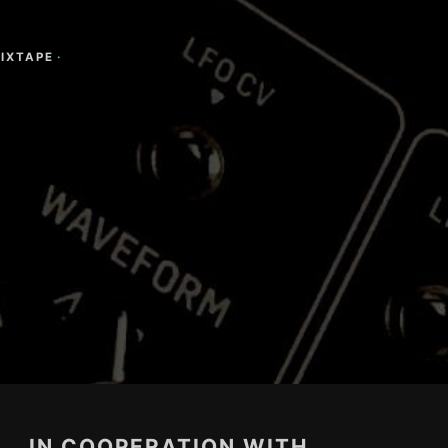
IXTAPE
·
IN COOPERATION WITH