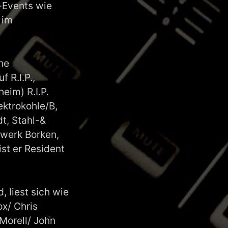
-Events wie
 im
ne
 R.I.P.,
eim) R.I.P.
ektrokohle/B,
t, Stahl-&
werk Borken,
st er Resident
 liest sich wie
x/ Chris
Morell/ John