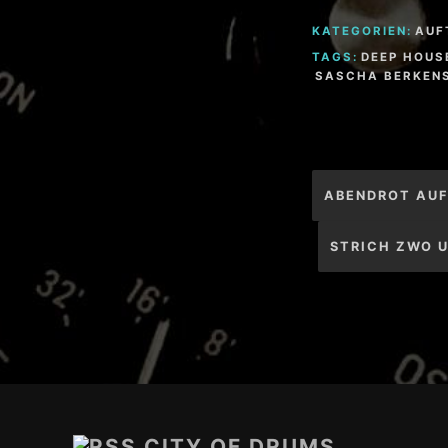
KATEGORIEN:
AUF
TAGS:
DEEP HOUS
SASCHA BERKEN
Beitragsnav
ABENDROT AUF
STRICH ZWO U
Footer-
Inhalt
CITY OF DRUMS