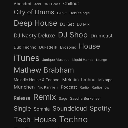
Chillout
Abendrot
Acid
Chill House
City of Drums
Debütsingle
Debüt
Deep House
DJ-Set
DJ Mix
DJ Shop
DJ Nasty Deluxe
Drumcast
House
Dub Techno
Dukadelik
Evosonic
iTunes
Junique Musique
Liquid Hands
Lounge
Mathew Brabham
Melodic Techno
Melodic House & Techno
Mixtape
München
Podcast
Nic Pannie´r
Radio
Radioshow
Remix
Release
Sage
Sascha Berkenser
Spotify
Soundcloud
Single
Somnia
Techno
Tech-House