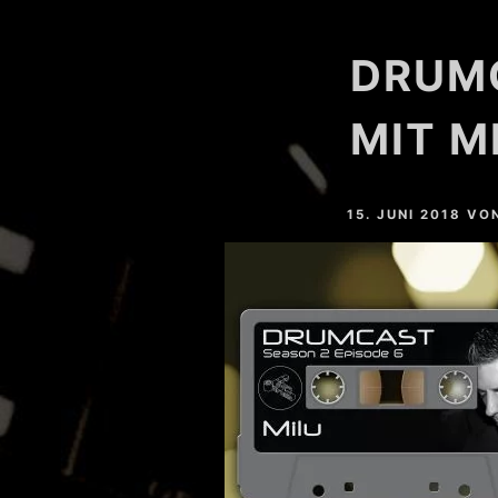
HARDVALLEY
DRUMC
DEAT MAROTTA
NAHTONERLEBNIS
MIT M
LESSER LIGHT
15. JUNI 2018
VO
MARC SLOPE
YOSHI (GER)
EASTFREAKS
RESTLESS (GER)
CHRIS MAICO SCHMIDT
PHEELAY