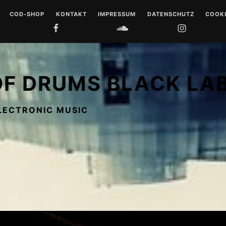
COD-SHOP
KONTAKT
IMPRESSUM
DATENSCHUTZ
COOKI
FACEBOOK
SOUNDCLOUD
INSTAGRAM
YOUTUB
 DRUMS
LL
OF DRUMS BLACK LA
 MUSIQUE
LECTRONIC MUSIC