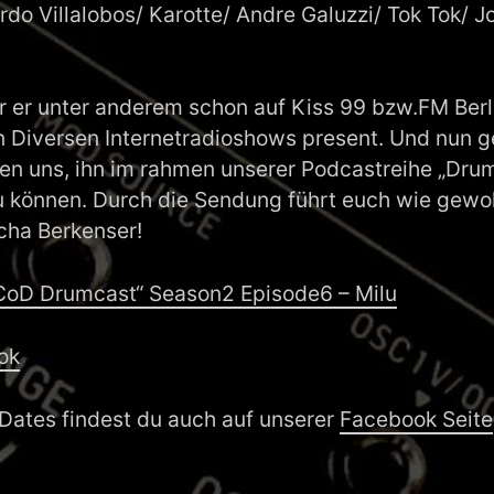
rdo Villalobos/ Karotte/ Andre Galuzzi/ Tok Tok/ 
r er unter anderem schon auf Kiss 99 bzw.FM Berli
n Diversen Internetradioshows present. Und nun g
uen uns, ihn im rahmen unserer Podcastreihe „Dru
u können. Durch die Sendung führt euch wie gewo
cha Berkenser!
„CoD Drumcast“ Season2 Episode6 – Milu
ok
Dates findest du auch auf unserer
Facebook Seite