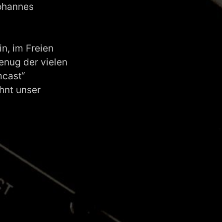
Johannes
n, im Freien
enug der vielen
mcast“
hnt unser