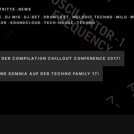
TRITTE
·
NEWS
E
·
DJ MIX
·
DJ-SET
·
DRUMCAST
·
MELODIC TECHNO
·
MILU
·
M
SER
·
SOUNDCLOUD
·
TECH-HOUSE
·
TECHNO
igation
 DER COMPILATION CHILLOUT CONFERENCE 2017!
ND SOMNIA AUF DER TECHNO FAMILY 17!