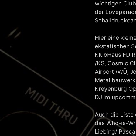
wichtigen Club
der Loveparade
Schalldruckca
Hier eine klei
ekstatischen S
KlubHaus FD R.
/KS, Cosmic Cl
Airport /WÜ, J
Metallbauwerk
Kreyenburg Ope
DJ im upcommin
Auch die Liste
das Who-is-Who
Liebing/ Pasca