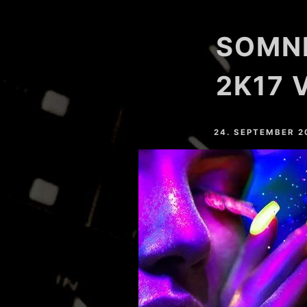
HARDVALLEY
SOMNI
DEAT MAROTTA
NAHTONERLEBNIS
2K17 
LESSER LIGHT
24. SEPTEMBER 2
MARC SLOPE
YOSHI (GER)
EASTFREAKS
RESTLESS (GER)
CHRIS MAICO SCHMIDT
PHEELAY