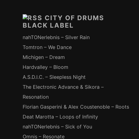
Footer-
Inhalt
CITY OF DRUMS
BLACK LABEL
nahTONerlebnis – Silver Rain
Tomtron – We Dance
Michigen – Dream
Hardvalley – Bloom
A.S.D.I.C. – Sleepless Night
The Electronic Advance & Sikora –
Resonation
Florian Gasperini & Alex Coustenoble – Roots
Deat Marotta – Loops of Infinity
nahTONerlebnis – Sick of You
Omnis – Resonate