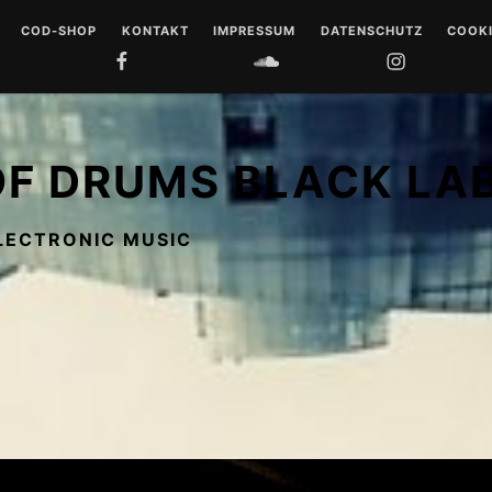
COD-SHOP
KONTAKT
IMPRESSUM
DATENSCHUTZ
COOKI
FACEBOOK
SOUNDCLOUD
INSTAGRAM
YOUTUB
 DRUMS
LL
OF DRUMS BLACK LA
 MUSIQUE
LECTRONIC MUSIC