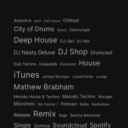
Chillout
Abendrot
Acid
Chill House
City of Drums
Debütsingle
Debüt
Deep House
DJ-Set
DJ Mix
DJ Shop
DJ Nasty Deluxe
Drumcast
House
Dub Techno
Dukadelik
Evosonic
iTunes
Junique Musique
Liquid Hands
Lounge
Mathew Brabham
Melodic Techno
Melodic House & Techno
Mixtape
München
Podcast
Nic Pannie´r
Radio
Radioshow
Remix
Release
Sage
Sascha Berkenser
Spotify
Soundcloud
Single
Somnia