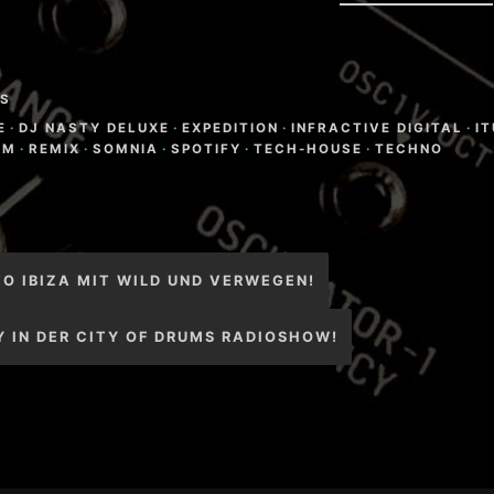
S
E
·
DJ NASTY DELUXE
·
EXPEDITION
·
INFRACTIVE DIGITAL
·
I
AM
·
REMIX
·
SOMNIA
·
SPOTIFY
·
TECH-HOUSE
·
TECHNO
igation
O IBIZA MIT WILD UND VERWEGEN!
 IN DER CITY OF DRUMS RADIOSHOW!