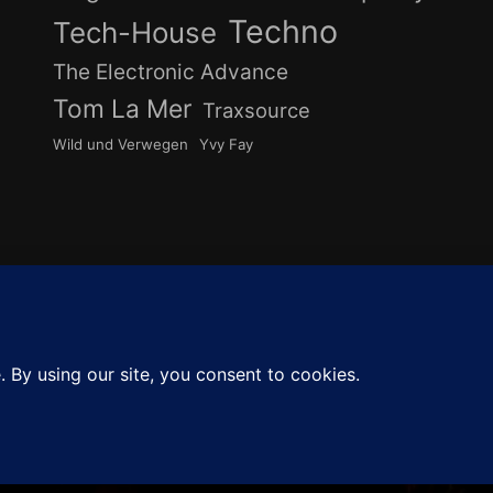
Techno
Tech-House
The Electronic Advance
Tom La Mer
Traxsource
Wild und Verwegen
Yvy Fay
undcloud
Instagram
YouTube
Cook
ZUM
ANFANG