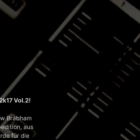
2k17 Vol.2!
hew Brabham
edition, aus
rde für die