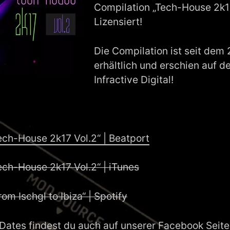
Compilation „Tech-House 2k1
Lizensiert!
Die Compilation ist seit dem 
erhältlich und erschien auf 
Infractive Digital!
ech-House 2k17 Vol.2“ | Beatport
ech-House 2k17 Vol.2“ | iTunes
om Ischgl to Ibiza“ | Spotify
Dates findest du auch auf unserer
Facebook Seite