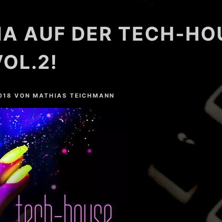
A AUF DER TECH-HO
VOL.2!
018
VON
MATHIAS TEICHMANN