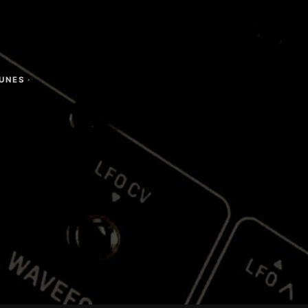
TUNES
·