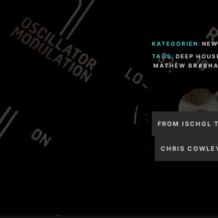
KATEGORIEN:
NEW
TAGS:
DEEP HOUS
MATHEW BRABH
Beitragsnav
FROM ISCHGL T
CHRIS COWLEY