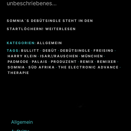
unbeschriebenes…
SOMNIA´S DEBÜTSINGLE STEHT IN DEN
STARTLÖCHERN! WEITERLESEN
KATEGORIEN:
ALLGEMEIN
TAGS:
BULLITT
·
DEBÜT
·
DEBÜTSINGLE
·
FREISING
·
HARRY KLEIN
·
ISAR//RAUSCHEN
·
MÜNCHEN
·
PADMODE
·
PALAIS
·
PRODUZENT
·
REMIX
·
REMIXER
·
SOMNIA
·
SÜD AFRIKA
·
THE ELECTRONIC ADVANCE
·
THERAPIE
Allgemein