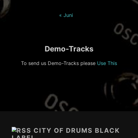
« Juni
Demo-Tracks
To send us Demo-Tracks please
Use This
Footer-
Inhalt
CITY OF DRUMS BLACK
LABEL