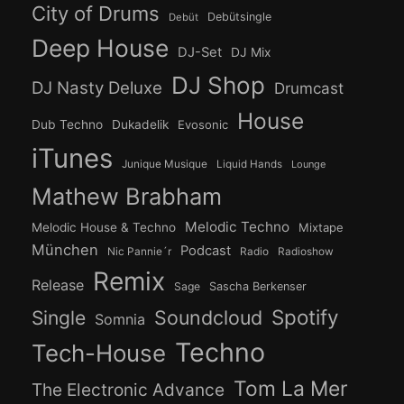
City of Drums
Debütsingle
Debüt
Deep House
DJ-Set
DJ Mix
DJ Shop
DJ Nasty Deluxe
Drumcast
House
Dub Techno
Dukadelik
Evosonic
iTunes
Junique Musique
Liquid Hands
Lounge
Mathew Brabham
Melodic Techno
Melodic House & Techno
Mixtape
München
Podcast
Nic Pannie´r
Radio
Radioshow
Remix
Release
Sage
Sascha Berkenser
Spotify
Soundcloud
Single
Somnia
Techno
Tech-House
Tom La Mer
The Electronic Advance