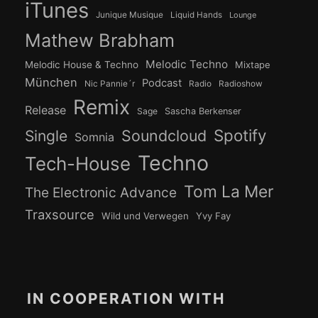
iTunes
Junique Musique
Liquid Hands
Lounge
Mathew Brabham
Melodic Techno
Melodic House & Techno
Mixtape
München
Podcast
Nic Pannie´r
Radio
Radioshow
Remix
Release
Sage
Sascha Berkenser
Spotify
Soundcloud
Single
Somnia
Techno
Tech-House
Tom La Mer
The Electronic Advance
Traxsource
Wild und Verwegen
Yvy Fay
IN COOPERATION WITH