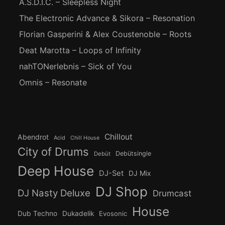
A.S.D.I.C. – Sleepless Night
The Electronic Advance & Sikora – Resonation
Florian Gasperini & Alex Coustenoble – Roots
Deat Marotta – Loops of Infinity
nahTONerlebnis – Sick of You
Omnis – Resonate
Chillout
Abendrot
Acid
Chill House
City of Drums
Debütsingle
Debüt
Deep House
DJ-Set
DJ Mix
DJ Shop
DJ Nasty Deluxe
Drumcast
House
Dub Techno
Dukadelik
Evosonic