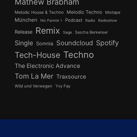
Mathew Brabham
Melodic Techno
Melodic House & Techno
Mixtape
München
Podcast
Nic Pannie´r
Radio
Radioshow
Remix
Release
Sage
Sascha Berkenser
Spotify
Soundcloud
Single
Somnia
Techno
Tech-House
The Electronic Advance
Tom La Mer
Traxsource
Wild und Verwegen
Yvy Fay
undcloud
Instagram
YouTube
Cook