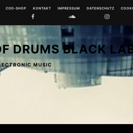
COD-SHOP
KONTAKT
IMPRESSUM
DATENSCHUTZ
COOKI
FACEBOOK
SOUNDCLOUD
INSTAGRAM
YOUTUB
 DRUMS
LL
OF DRUMS BLACK LA
 MUSIQUE
LECTRONIC MUSIC