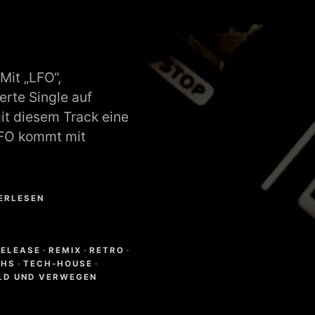
Mit „LFO“,
erte Single auf
it diesem Track eine
LFO kommt mit
TERLESEN
RELEASE
·
REMIX
·
RETRO
·
THS
·
TECH-HOUSE
·
LD UND VERWEGEN