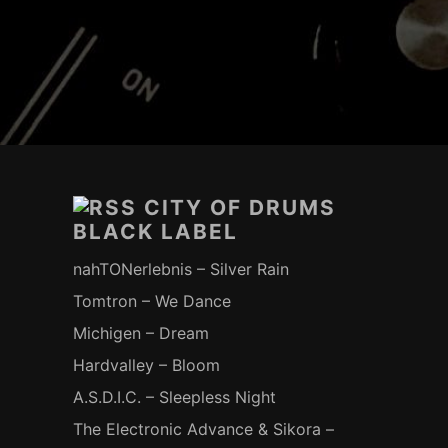
Footer-
Inhalt
CITY OF DRUMS
BLACK LABEL
nahTONerlebnis – Silver Rain
Tomtron – We Dance
Michigen – Dream
Hardvalley – Bloom
A.S.D.I.C. – Sleepless Night
The Electronic Advance & Sikora –