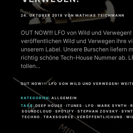
MATHEW BRABHAM
24. OKTOBER 2018
VON
MATHIAS TEICHMANN
DREA PERLON
OUT NOW!!! LFO von Wild und Verwegen! 
NOXIOUS ELEMENT
veröffentlichen Wild und Verwegen ihre vi
unserem Label. Unsere Burschen liefern m
TOM LA MER
richtig schöne Tech-House Nummer ab. 
tollen…
FRIEDER MORNEWEG
OUT NOW!!! LFO VON WILD UND VERWEGEN! WEI
KATEGORIEN:
ALLGEMEIN
TAGS:
DEEP HOUSE
·
ITUNES
·
LFO
·
MARK SYNTH
·
SOUNDCLOUD
·
SPOTIFY
·
STEPHAN ZOVSKY
·
SYN
TECHNO
·
TRAXSOURCE
·
VERÖFFENTLICHUNG
·
WI