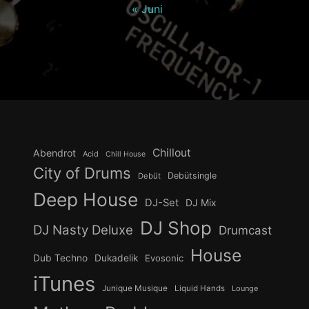
« Juni
Chillout
Abendrot
Acid
Chill House
City of Drums
Debütsingle
Debüt
Deep House
DJ-Set
DJ Mix
DJ Shop
DJ Nasty Deluxe
Drumcast
House
Dub Techno
Dukadelik
Evosonic
iTunes
Junique Musique
Liquid Hands
Lounge