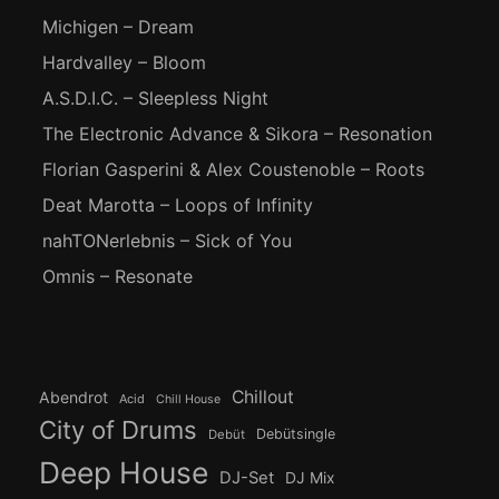
Michigen – Dream
Hardvalley – Bloom
A.S.D.I.C. – Sleepless Night
The Electronic Advance & Sikora – Resonation
Florian Gasperini & Alex Coustenoble – Roots
Deat Marotta – Loops of Infinity
nahTONerlebnis – Sick of You
Omnis – Resonate
Chillout
Abendrot
Acid
Chill House
City of Drums
Debütsingle
Debüt
Deep House
DJ-Set
DJ Mix