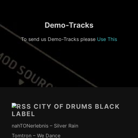
Demo-Tracks
To send us Demo-Tracks please
Use This
Footer-
Inhalt
CITY OF DRUMS BLACK
LABEL
nahTONerlebnis – Silver Rain
Tomtron – We Dance