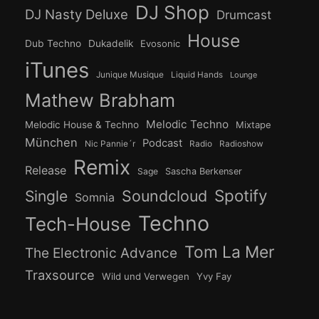
DJ Shop
DJ Nasty Deluxe
Drumcast
House
Dub Techno
Dukadelik
Evosonic
iTunes
Junique Musique
Liquid Hands
Lounge
Mathew Brabham
Melodic Techno
Melodic House & Techno
Mixtape
München
Podcast
Nic Pannie´r
Radio
Radioshow
Remix
Release
Sage
Sascha Berkenser
Spotify
Soundcloud
Single
Somnia
Techno
Tech-House
Tom La Mer
The Electronic Advance
Traxsource
Wild und Verwegen
Yvy Fay