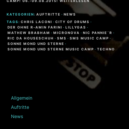
CAMP! 06.-09.08.2015! WEITERLESEN
KATEGORIEN:
AUFTRITTE
·
NEWS
TAGS:
CHRIS LACONI
·
CITY OF DRUMS
·
DER OHNE R-AMIN FARINI
·
LILLYGAS
·
MATHEW BRABHAM
·
MICRONOVA
·
NIC PANNIE´R
·
RIC DA HOUSESCHUH
·
SMS
·
SMS MUSIC CAMP
·
SONNE MOND UND STERNE
·
SONNE MOND UND STERNE MUSIC CAMP
·
TECHNO
Allgemein
Auftritte
News