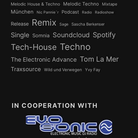
Melodic Techno
Melodic House & Techno
Mixtape
München
Podcast
Nic Pannie´r
Radio
Radioshow
Remix
Release
Sage
Sascha Berkenser
Spotify
Soundcloud
Single
Somnia
Techno
Tech-House
Tom La Mer
The Electronic Advance
Traxsource
Wild und Verwegen
Yvy Fay
IN COOPERATION WITH