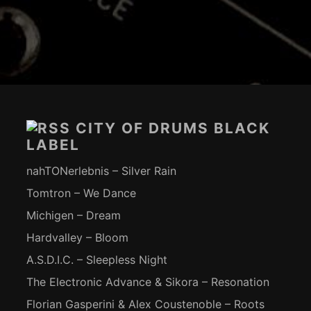
Footer-
Inhalt
CITY OF DRUMS BLACK
LABEL
nahTONerlebnis – Silver Rain
Tomtron – We Dance
Michigen – Dream
Hardvalley – Bloom
A.S.D.I.C. – Sleepless Night
The Electronic Advance & Sikora – Resonation
Florian Gasperini & Alex Coustenoble – Roots