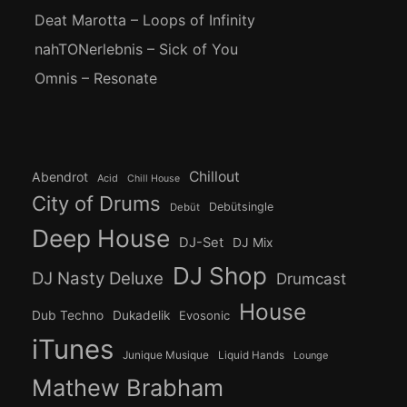
Deat Marotta – Loops of Infinity
nahTONerlebnis – Sick of You
Omnis – Resonate
Chillout
Abendrot
Acid
Chill House
City of Drums
Debütsingle
Debüt
Deep House
DJ-Set
DJ Mix
DJ Shop
DJ Nasty Deluxe
Drumcast
House
Dub Techno
Dukadelik
Evosonic
iTunes
Junique Musique
Liquid Hands
Lounge
Mathew Brabham