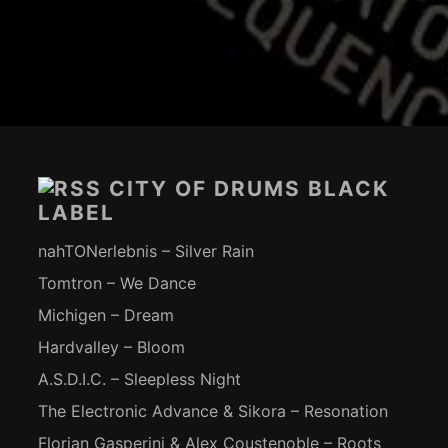
Footer-
Inhalt
CITY OF DRUMS BLACK
LABEL
nahTONerlebnis – Silver Rain
Tomtron – We Dance
Michigen – Dream
Hardvalley – Bloom
A.S.D.I.C. – Sleepless Night
The Electronic Advance & Sikora – Resonation
Florian Gasperini & Alex Coustenoble – Roots