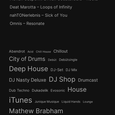
Deat Marotta – Loops of Infinity
nahTONerlebnis – Sick of You
Omnis – Resonate
Chillout
Abendrot
Acid
Chill House
City of Drums
Debütsingle
Debüt
Deep House
DJ-Set
DJ Mix
DJ Shop
DJ Nasty Deluxe
Drumcast
House
Dub Techno
Dukadelik
Evosonic
iTunes
Junique Musique
Liquid Hands
Lounge
Mathew Brabham