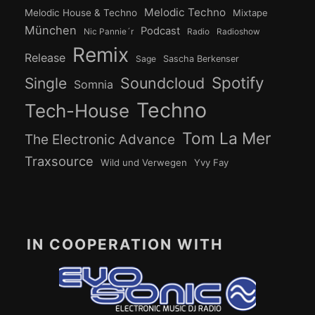
Melodic Techno
Melodic House & Techno
Mixtape
München
Podcast
Nic Pannie´r
Radio
Radioshow
Remix
Release
Sage
Sascha Berkenser
Spotify
Soundcloud
Single
Somnia
Techno
Tech-House
Tom La Mer
The Electronic Advance
Traxsource
Wild und Verwegen
Yvy Fay
IN COOPERATION WITH