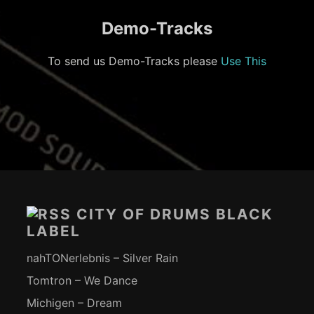
Demo-Tracks
To send us Demo-Tracks please
Use This
Footer-
Inhalt
CITY OF DRUMS BLACK
LABEL
nahTONerlebnis – Silver Rain
Tomtron – We Dance
Michigen – Dream