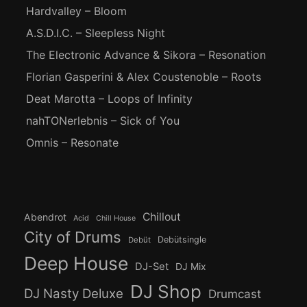
Hardvalley – Bloom
A.S.D.I.C. – Sleepless Night
The Electronic Advance & Sikora – Resonation
Florian Gasperini & Alex Coustenoble – Roots
Deat Marotta – Loops of Infinity
nahTONerlebnis – Sick of You
Omnis – Resonate
Chillout
Abendrot
Acid
Chill House
City of Drums
Debütsingle
Debüt
Deep House
DJ-Set
DJ Mix
DJ Shop
DJ Nasty Deluxe
Drumcast