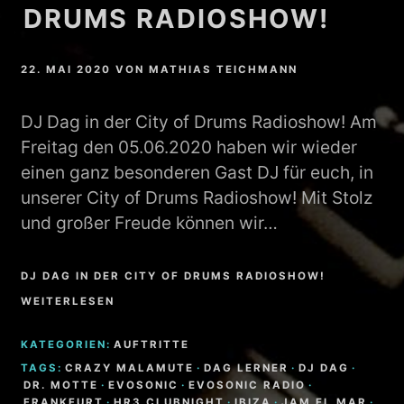
DRUMS RADIOSHOW!
22. MAI 2020
VON
MATHIAS TEICHMANN
DJ Dag in der City of Drums Radioshow! Am
Freitag den 05.06.2020 haben wir wieder
einen ganz besonderen Gast DJ für euch, in
unserer City of Drums Radioshow! Mit Stolz
und großer Freude können wir…
DJ DAG IN DER CITY OF DRUMS RADIOSHOW!
WEITERLESEN
KATEGORIEN:
AUFTRITTE
TAGS:
CRAZY MALAMUTE
·
DAG LERNER
·
DJ DAG
·
DR. MOTTE
·
EVOSONIC
·
EVOSONIC RADIO
·
FRANKFURT
·
HR3 CLUBNIGHT
·
IBIZA
·
JAM EL MAR
·