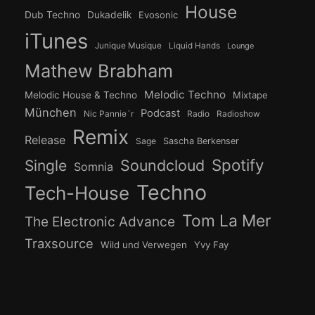
House
Dub Techno
Dukadelik
Evosonic
iTunes
Junique Musique
Liquid Hands
Lounge
Mathew Brabham
Melodic Techno
Melodic House & Techno
Mixtape
München
Podcast
Nic Pannie´r
Radio
Radioshow
Remix
Release
Sage
Sascha Berkenser
Spotify
Soundcloud
Single
Somnia
Techno
Tech-House
Tom La Mer
The Electronic Advance
Traxsource
Wild und Verwegen
Yvy Fay