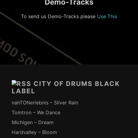
Demo-Tracks
To send us Demo-Tracks please
Use This
Footer-
Inhalt
CITY OF DRUMS BLACK
LABEL
nahTONerlebnis – Silver Rain
Tomtron – We Dance
Michigen – Dream
Hardvalley – Bloom