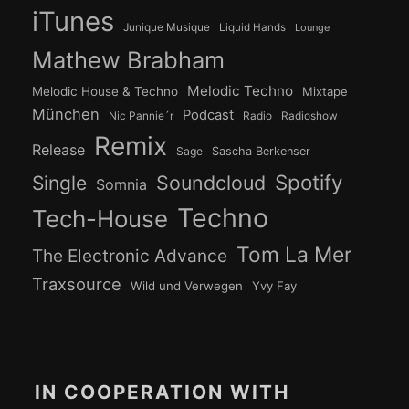
iTunes
Junique Musique
Liquid Hands
Lounge
Mathew Brabham
Melodic Techno
Melodic House & Techno
Mixtape
München
Podcast
Nic Pannie´r
Radio
Radioshow
Remix
Release
Sage
Sascha Berkenser
Spotify
Soundcloud
Single
Somnia
Techno
Tech-House
Tom La Mer
The Electronic Advance
Traxsource
Wild und Verwegen
Yvy Fay
IN COOPERATION WITH