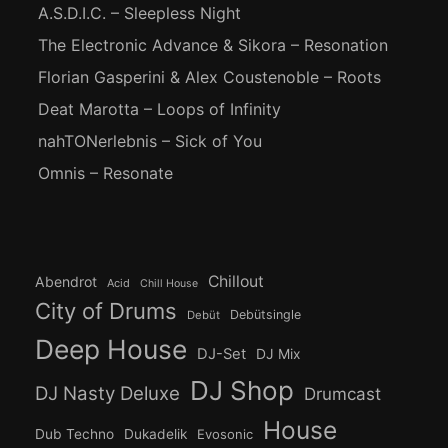
A.S.D.I.C. – Sleepless Night
The Electronic Advance & Sikora – Resonation
Florian Gasperini & Alex Coustenoble – Roots
Deat Marotta – Loops of Infinity
nahTONerlebnis – Sick of You
Omnis – Resonate
Chillout
Abendrot
Acid
Chill House
City of Drums
Debütsingle
Debüt
Deep House
DJ-Set
DJ Mix
DJ Shop
DJ Nasty Deluxe
Drumcast
House
Dub Techno
Dukadelik
Evosonic