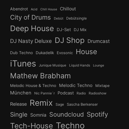
Chillout
Abendrot
Acid
Chill House
City of Drums
Debütsingle
Debüt
Deep House
DJ-Set
DJ Mix
DJ Shop
DJ Nasty Deluxe
Drumcast
House
Dub Techno
Dukadelik
Evosonic
iTunes
Junique Musique
Liquid Hands
Lounge
Mathew Brabham
Melodic Techno
Melodic House & Techno
Mixtape
München
Podcast
Nic Pannie´r
Radio
Radioshow
Remix
Release
Sage
Sascha Berkenser
Spotify
Soundcloud
Single
Somnia
Techno
Tech-House