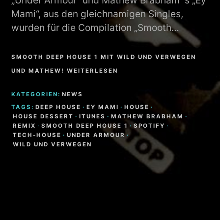
„Under Armour“ und Mathew Brabham´s „Ey
Mami“, aus den gleichnamigen Singles,
wurden für die Compilation „Smooth…
SMOOTH DEEP HOUSE 1 MIT WILD UND VERWEGEN
UND MATHEW! WEITERLESEN
KATEGORIEN:
NEWS
TAGS:
DEEP HOUSE
·
EY MAMI
·
HOUSE
·
HOUSE DESSERT
·
ITUNES
·
MATHEW BRABHAM
·
REMIX
·
SMOOTH DEEP HOUSE 1
·
SPOTIFY
·
TECH-HOUSE
·
UNDER ARMOUR
·
WILD UND VERWEGEN