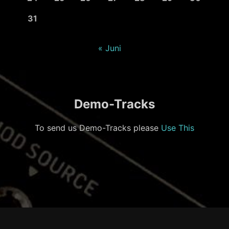
31
« Juni
Demo-Tracks
To send us Demo-Tracks please
Use This
Footer-
Inhalt