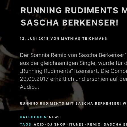
RUNNING RUDIMENTS M
MATHEW BRABHAM
SASCHA BERKENSER!
DREA PERLON
NOXIOUS ELEMENT
12. JUNI 2018
VON
MATHIAS TEICHMANN
TOM LA MER
Der Somnia Remix von Sascha Berkenser´s
aus der gleichnamigen Single, wurde für 
FRIEDER MORNEWEG
„Running Rudiments“ lizensiert. Die Compil
29.09.2017 erhältlich und erschien auf d
Audio…
RUNNING RUDIMENTS MIT SASCHA BERKENSER! W
KATEGORIEN:
NEWS
TAGS:
ACID
·
DJ SHOP
·
ITUNES
·
REMIX
·
SASCHA B