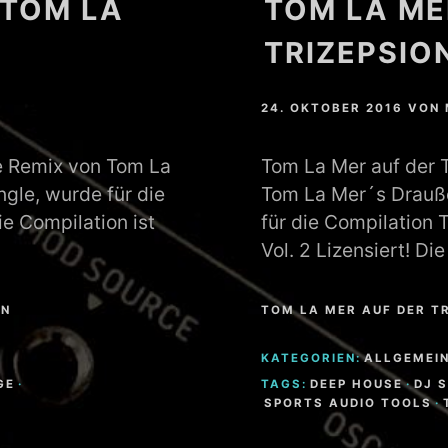
 TOM LA
TOM LA ME
TRIZEPSION
24. OKTOBER 2016
VON
ge Remix von Tom La
Tom La Mer auf der T
gle, wurde für die
Tom La Mer´s Drauße
ie Compilation ist
für die Compilation 
Vol. 2 Lizensiert! D
EN
TOM LA MER AUF DER TR
KATEGORIEN:
ALLGEMEI
GE
·
TAGS:
DEEP HOUSE
·
DJ 
SPORTS AUDIO TOOLS
·