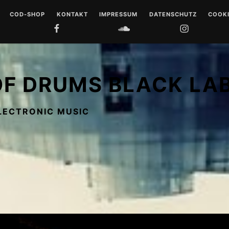
COD-SHOP
KONTAKT
IMPRESSUM
DATENSCHUTZ
COOKI
FACEBOOK
SOUNDCLOUD
INSTAGRAM
YOUTUB
 DRUMS
LL
OF DRUMS BLACK LA
 MUSIQUE
LECTRONIC MUSIC