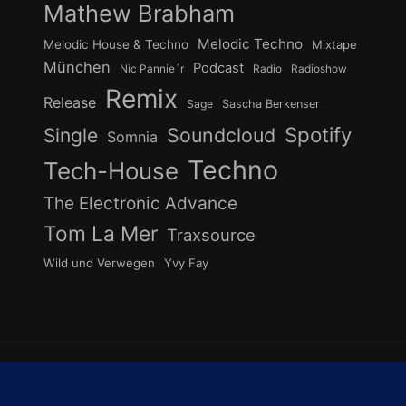
Mathew Brabham
Melodic Techno
Melodic House & Techno
Mixtape
München
Podcast
Nic Pannie´r
Radio
Radioshow
Remix
Release
Sage
Sascha Berkenser
Spotify
Soundcloud
Single
Somnia
Techno
Tech-House
The Electronic Advance
Tom La Mer
Traxsource
Wild und Verwegen
Yvy Fay
undcloud
Instagram
YouTube
Cook