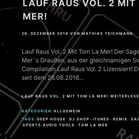
LAUF RAUS VOL. 2 MIT
MER!
26. DEZEMBER 2016
VON
MATHIAS TEICHMANN
Lauf Raus Vol. 2 Mit Tom La Mer! Der Sa
Mer´s Draußen, aus der gleichnamigen Sin
Compilation Lauf Raus Vol. 2 Lizensiert! D
seit dem 26.08.2016…
LAUF RAUS VOL. 2 MIT TOM LA MER! WEITERLES
KATEGORIEN:
ALLGEMEIN
TAGS:
DEEP HOUSE
·
DJ SHOP
·
ITUNES
·
REMIX
·
SA
SPORTS AUDIO TOOLS
·
TOM LA MER