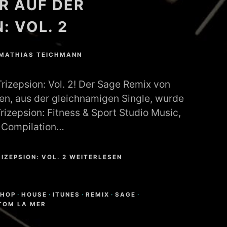
R AUF DER
: VOL. 2
MATHIAS TEICHMANN
rizepsion: Vol. 2! Der Sage Remix von
n, aus der gleichnamigen Single, wurde
Trizepsion: Fitness & Sport Studio Music,
ie Compilation…
IZEPSION: VOL. 2 WEITERLESEN
N
SHOP
·
HOUSE
·
ITUNES
·
REMIX
·
SAGE
·
TOM LA MER