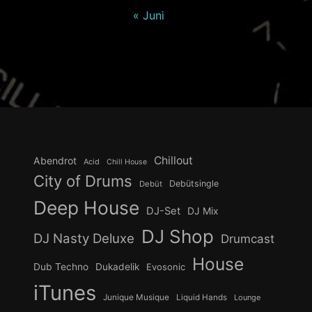
« Juni
Chillout
Abendrot
Acid
Chill House
City of Drums
Debütsingle
Debüt
Deep House
DJ-Set
DJ Mix
DJ Shop
DJ Nasty Deluxe
Drumcast
House
Dub Techno
Dukadelik
Evosonic
iTunes
Junique Musique
Liquid Hands
Lounge