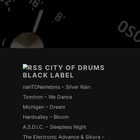
Footer-
Inhalt
CITY OF DRUMS
BLACK LABEL
nahTONerlebnis – Silver Rain
Tomtron – We Dance
Michigen – Dream
Hardvalley – Bloom
A.S.D.I.C. – Sleepless Night
The Electronic Advance & Sikora –