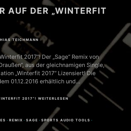
R AUF DER „WINTERFIT
HIAS TEICHMANN
Winterfit 2017“! Der „Sage“ Remix von
Draußen“, aus der gleichnamigen Single,
tion „Winterfit 2017“ Lizensiert! Die
 dem 01.12.2016 erhältlich und…
INTERFIT 2017“! WEITERLESEN
N
NES
·
REMIX
·
SAGE
·
SPORTS AUDIO TOOLS
·