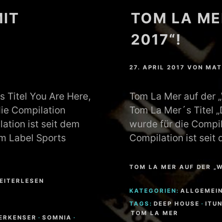
IT
TOM LA ME
2017“!
27. APRIL 2017
VON
MAT
 Titel You Are Here,
Tom La Mer auf der „
die Compilation
Tom La Mer´s Titel „
ation ist seit dem
wurde für die Compila
em Label Sports
Compilation ist seit
TOM LA MER AUF DER „W
EITERLESEN
KATEGORIEN:
ALLGEMEI
TAGS:
DEEP HOUSE
·
ITU
TOM LA MER
ERKENSER
·
SOMNIA
·