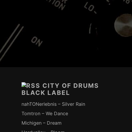
Footer-
Inhalt
CITY OF DRUMS
BLACK LABEL
nahTONerlebnis – Silver Rain
Tomtron – We Dance
Michigen – Dream