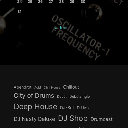
24
25
26
27
28
29
30
31
« Juni
Chillout
Abendrot
Acid
Chill House
City of Drums
Debütsingle
Debüt
Deep House
DJ-Set
DJ Mix
DJ Shop
DJ Nasty Deluxe
Drumcast