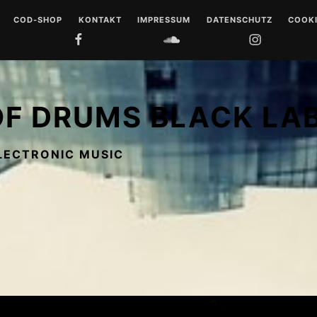
COD-SHOP
KONTAKT
IMPRESSUM
DATENSCHUTZ
COOKI
FACEBOOK
SOUNDCLOUD
INSTAGRAM
YOUTUB
 DRUMS
LL
OF DRUMS BLACK LA
 MUSIQUE
LECTRONIC MUSIC