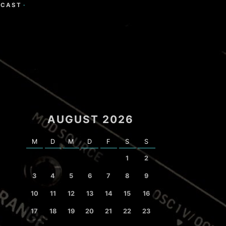
DCAST
·
AUGUST 2026
M
D
M
D
F
S
S
1
2
3
4
5
6
7
8
9
10
11
12
13
14
15
16
17
18
19
20
21
22
23