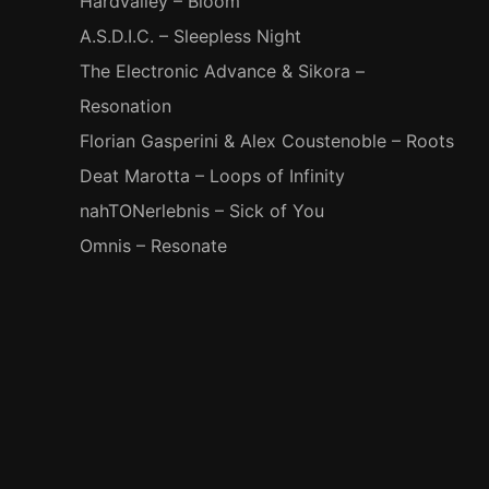
Hardvalley – Bloom
A.S.D.I.C. – Sleepless Night
The Electronic Advance & Sikora –
Resonation
Florian Gasperini & Alex Coustenoble – Roots
Deat Marotta – Loops of Infinity
nahTONerlebnis – Sick of You
Omnis – Resonate