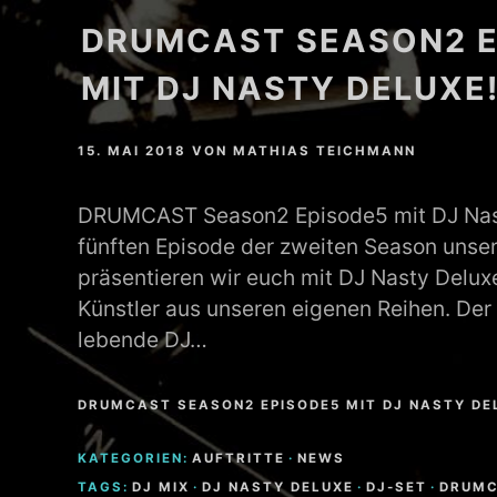
DRUMCAST SEASON2 E
MATHEW BRABHAM
MIT DJ NASTY DELUXE
DREA PERLON
NOXIOUS ELEMENT
15. MAI 2018
VON
MATHIAS TEICHMANN
TOM LA MER
DRUMCAST Season2 Episode5 mit DJ Nast
fünften Episode der zweiten Season unse
FRIEDER MORNEWEG
präsentieren wir euch mit DJ Nasty Delux
Künstler aus unseren eigenen Reihen. Der
lebende DJ…
DRUMCAST SEASON2 EPISODE5 MIT DJ NASTY DE
KATEGORIEN:
AUFTRITTE
·
NEWS
TAGS:
DJ MIX
·
DJ NASTY DELUXE
·
DJ-SET
·
DRUM