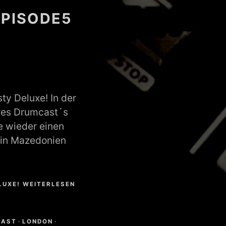
PISODE5
!
y Deluxe! In der
res Drumcast´s
e wieder einen
 in Mazedonien
LUXE! WEITERLESEN
CAST
·
LONDON
·