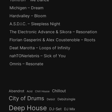
Michigen – Dream
Hardvalley – Bloom
A.S.D.I.C. – Sleepless Night
The Electronic Advance & Sikora – Resonation
Florian Gasperini & Alex Coustenoble – Roots
Deat Marotta – Loops of Infinity
nahTONerlebnis – Sick of You
Omnis – Resonate
Chillout
Abendrot
Acid
Chill House
City of Drums
Debütsingle
Debüt
Deep House
DJ-Set
DJ Mix