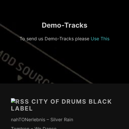
Demo-Tracks
To send us Demo-Tracks please
Use This
Footer-
Inhalt
CITY OF DRUMS BLACK
LABEL
nahTONerlebnis – Silver Rain
Tomtron – We Dance