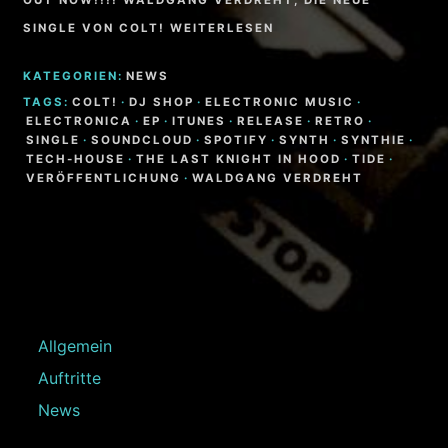
OUT NOW!!!! WALDGANG VERDREHT, DIE NEUE
SINGLE VON COLT! WEITERLESEN
KATEGORIEN:
NEWS
TAGS:
COLT!
·
DJ SHOP
·
ELECTRONIC MUSIC
·
ELECTRONICA
·
EP
·
ITUNES
·
RELEASE
·
RETRO
·
SINGLE
·
SOUNDCLOUD
·
SPOTIFY
·
SYNTH
·
SYNTHIE
·
TECH-HOUSE
·
THE LAST KNIGHT IN HOOD
·
TIDE
·
VERÖFFENTLICHUNG
·
WALDGANG VERDREHT
Allgemein
Auftritte
News