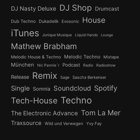
DJ Shop
DJ Nasty Deluxe
Drumcast
House
Dub Techno
Dukadelik
Evosonic
iTunes
Junique Musique
Liquid Hands
Lounge
Mathew Brabham
Melodic Techno
Melodic House & Techno
Mixtape
München
Podcast
Nic Pannie´r
Radio
Radioshow
Remix
Release
Sage
Sascha Berkenser
Spotify
Soundcloud
Single
Somnia
Techno
Tech-House
Tom La Mer
The Electronic Advance
Traxsource
Wild und Verwegen
Yvy Fay