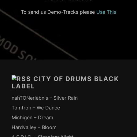
To send us Demo-Tracks please
Use This
Footer-
Inhalt
CITY OF DRUMS BLACK
LABEL
nahTONerlebnis – Silver Rain
Tomtron – We Dance
Michigen – Dream
Hardvalley – Bloom
A.S.D.I.C. – Sleepless Night