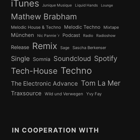
iTunes
Junique Musique
Liquid Hands
Lounge
Mathew Brabham
Melodic Techno
Melodic House & Techno
Mixtape
München
Podcast
Nic Pannie´r
Radio
Radioshow
Remix
Release
Sage
Sascha Berkenser
Spotify
Soundcloud
Single
Somnia
Techno
Tech-House
Tom La Mer
The Electronic Advance
Traxsource
Wild und Verwegen
Yvy Fay
IN COOPERATION WITH