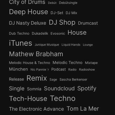
City of Drums
Debütsingle
Debüt
Deep House
DJ-Set
DJ Mix
DJ Shop
DJ Nasty Deluxe
Drumcast
House
Dub Techno
Dukadelik
Evosonic
iTunes
Junique Musique
Liquid Hands
Lounge
Mathew Brabham
Melodic Techno
Melodic House & Techno
Mixtape
München
Podcast
Nic Pannie´r
Radio
Radioshow
Remix
Release
Sage
Sascha Berkenser
Spotify
Soundcloud
Single
Somnia
Techno
Tech-House
Tom La Mer
The Electronic Advance