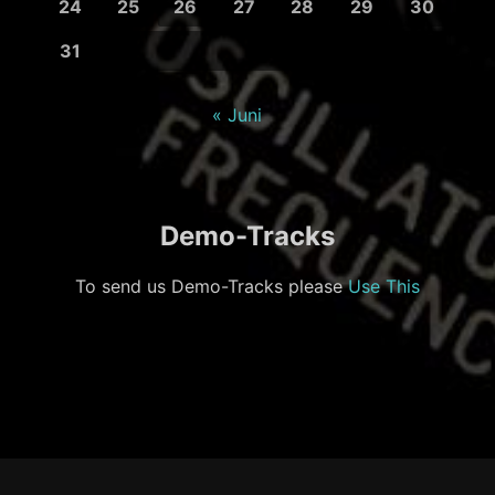
24
25
26
27
28
29
30
31
« Juni
Demo-Tracks
To send us Demo-Tracks please
Use This
Footer-