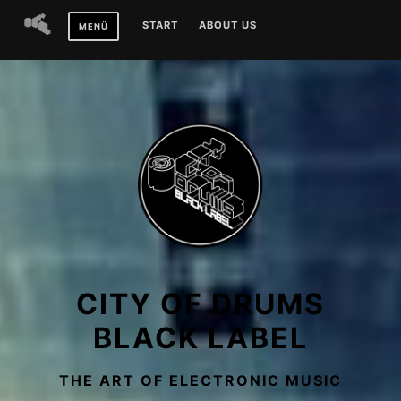
Zum
START
ABOUT US
MENÜ
Inhalt
springen
CITY OF DRUMS
BLACK LABEL
THE ART OF ELECTRONIC MUSIC