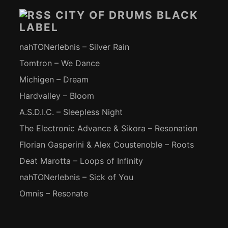
Inhalt
CITY OF DRUMS BLACK
LABEL
nahTONerlebnis – Silver Rain
Tomtron – We Dance
Michigen – Dream
Hardvalley – Bloom
A.S.D.I.C. – Sleepless Night
The Electronic Advance & Sikora – Resonation
Florian Gasperini & Alex Coustenoble – Roots
Deat Marotta – Loops of Infinity
nahTONerlebnis – Sick of You
Omnis – Resonate