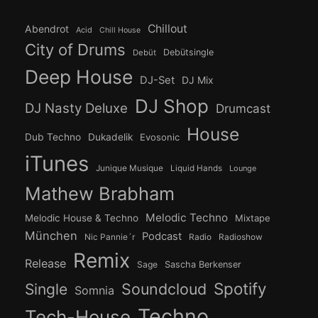
Chillout
Abendrot
Acid
Chill House
City of Drums
Debütsingle
Debüt
Deep House
DJ-Set
DJ Mix
DJ Shop
DJ Nasty Deluxe
Drumcast
House
Dub Techno
Dukadelik
Evosonic
iTunes
Junique Musique
Liquid Hands
Lounge
Mathew Brabham
Melodic Techno
Melodic House & Techno
Mixtape
München
Podcast
Nic Pannie´r
Radio
Radioshow
Remix
Release
Sage
Sascha Berkenser
Spotify
Soundcloud
Single
Somnia
Techno
Tech-House