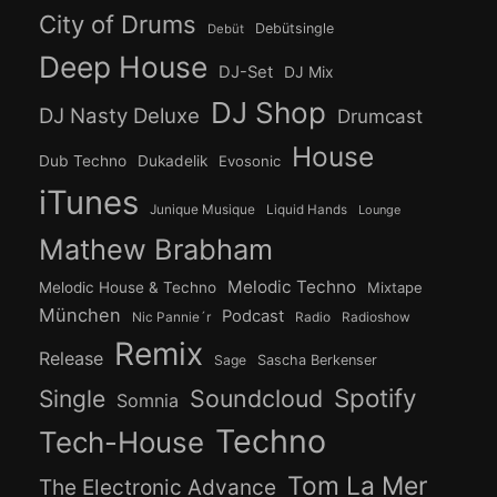
City of Drums
Debütsingle
Debüt
Deep House
DJ-Set
DJ Mix
DJ Shop
DJ Nasty Deluxe
Drumcast
House
Dub Techno
Dukadelik
Evosonic
iTunes
Junique Musique
Liquid Hands
Lounge
Mathew Brabham
Melodic Techno
Melodic House & Techno
Mixtape
München
Podcast
Nic Pannie´r
Radio
Radioshow
Remix
Release
Sage
Sascha Berkenser
Spotify
Soundcloud
Single
Somnia
Techno
Tech-House
Tom La Mer
The Electronic Advance