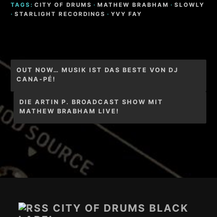
TAGS:
CITY OF DRUMS
·
MATHEW BRABHAM
·
SLOWLY
·
STARLIGHT RECORDINGS
·
YVY FAY
Beitragsnavigation
OUT NOW… MUSIK IST DAS BESTE VON DJ
CANA-PÉ!
DIE ARTIN P. BROADCAST SHOW MIT
MATHEW BRABHAM LIVE!
Footer-
Inhalt
CITY OF DRUMS BLACK