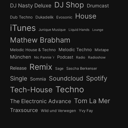
DJ Shop
DJ Nasty Deluxe
Drumcast
House
Dub Techno
Dukadelik
Evosonic
iTunes
Junique Musique
Liquid Hands
Lounge
Mathew Brabham
Melodic Techno
Melodic House & Techno
Mixtape
München
Podcast
Nic Pannie´r
Radio
Radioshow
Remix
Release
Sage
Sascha Berkenser
Spotify
Soundcloud
Single
Somnia
Techno
Tech-House
Tom La Mer
The Electronic Advance
Traxsource
Wild und Verwegen
Yvy Fay