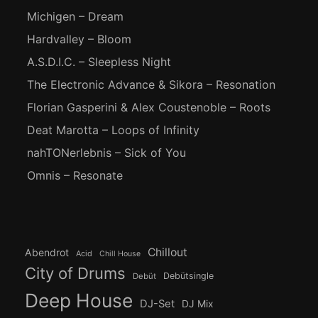
Michigen – Dream
Hardvalley – Bloom
A.S.D.I.C. – Sleepless Night
The Electronic Advance & Sikora – Resonation
Florian Gasperini & Alex Coustenoble – Roots
Deat Marotta – Loops of Infinity
nahTONerlebnis – Sick of You
Omnis – Resonate
Chillout
Abendrot
Acid
Chill House
City of Drums
Debütsingle
Debüt
Deep House
DJ-Set
DJ Mix