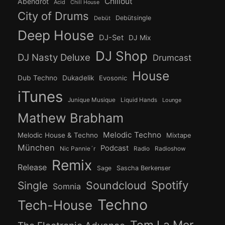
Chillout
Abendrot
Acid
Chill House
City of Drums
Debütsingle
Debüt
Deep House
DJ-Set
DJ Mix
DJ Shop
DJ Nasty Deluxe
Drumcast
House
Dub Techno
Dukadelik
Evosonic
iTunes
Junique Musique
Liquid Hands
Lounge
Mathew Brabham
Melodic Techno
Melodic House & Techno
Mixtape
München
Podcast
Nic Pannie´r
Radio
Radioshow
Remix
Release
Sage
Sascha Berkenser
Spotify
Soundcloud
Single
Somnia
Techno
Tech-House
Tom La Mer