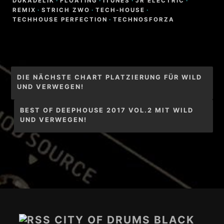
DUKADELIK
·
FLOATING
·
ITUNES
·
JR ELECTRIC
·
REMIX
·
STRICH ZWO
·
TECH-HOUSE
·
TECHHOUSE PERFECTION
·
TECHNOSFORZA
Beitragsnavigation
DIE NÄCHSTE CHART PLATZIERUNG FÜR WILD
UND VERWEGEN!
BEST OF DEEPHOUSE 2017 VOL.2 MIT WILD
UND VERWEGEN!
Footer-
Inhalt
CITY OF DRUMS BLACK