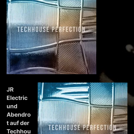
JR
Electric
und
Abendro
t auf der
Techhou