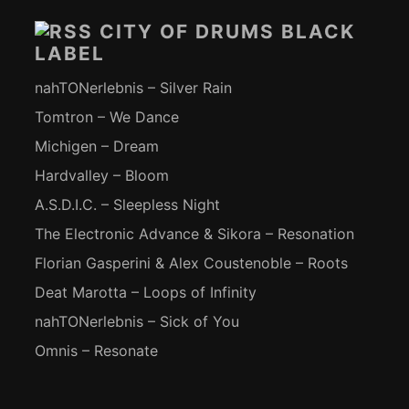
Inhalt
CITY OF DRUMS BLACK
LABEL
nahTONerlebnis – Silver Rain
Tomtron – We Dance
Michigen – Dream
Hardvalley – Bloom
A.S.D.I.C. – Sleepless Night
The Electronic Advance & Sikora – Resonation
Florian Gasperini & Alex Coustenoble – Roots
Deat Marotta – Loops of Infinity
nahTONerlebnis – Sick of You
Omnis – Resonate