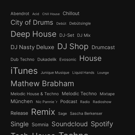
Chillout
Abendrot
Acid
Chill House
City of Drums
Debütsingle
Debüt
Deep House
DJ-Set
DJ Mix
DJ Shop
DJ Nasty Deluxe
Drumcast
House
Dub Techno
Dukadelik
Evosonic
iTunes
Junique Musique
Liquid Hands
Lounge
Mathew Brabham
Melodic Techno
Melodic House & Techno
Mixtape
München
Podcast
Nic Pannie´r
Radio
Radioshow
Remix
Release
Sage
Sascha Berkenser
Spotify
Soundcloud
Single
Somnia