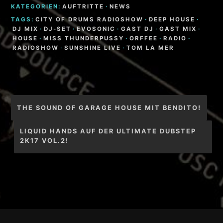
KATEGORIEN:
AUFTRITTE
·
NEWS
TAGS:
CITY OF DRUMS RADIOSHOW
·
DEEP HOUSE
·
DJ MIX
·
DJ-SET
·
EVOSONIC
·
GAST DJ
·
GAST MIX
·
HOUSE
·
MISS THUNDERPUSSY
·
ORFFEE
·
RADIO
·
RADIOSHOW
·
SUNSHINE LIVE
·
TOM LA MER
Beitragsnavigation
THE SOUND OF GARAGE HOUSE MIT BENDITO!
LIQUID HANDS AUF DER ULTIMATE DUBSTEP
2K17 VOL.2!
Footer-