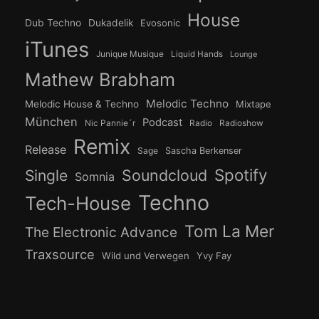
House
Dub Techno
Dukadelik
Evosonic
iTunes
Junique Musique
Liquid Hands
Lounge
Mathew Brabham
Melodic Techno
Melodic House & Techno
Mixtape
München
Podcast
Nic Pannie´r
Radio
Radioshow
Remix
Release
Sage
Sascha Berkenser
Spotify
Soundcloud
Single
Somnia
Techno
Tech-House
Tom La Mer
The Electronic Advance
Traxsource
Wild und Verwegen
Yvy Fay