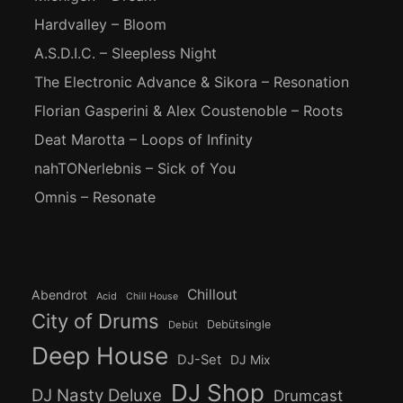
Hardvalley – Bloom
A.S.D.I.C. – Sleepless Night
The Electronic Advance & Sikora – Resonation
Florian Gasperini & Alex Coustenoble – Roots
Deat Marotta – Loops of Infinity
nahTONerlebnis – Sick of You
Omnis – Resonate
Chillout
Abendrot
Acid
Chill House
City of Drums
Debütsingle
Debüt
Deep House
DJ-Set
DJ Mix
DJ Shop
DJ Nasty Deluxe
Drumcast