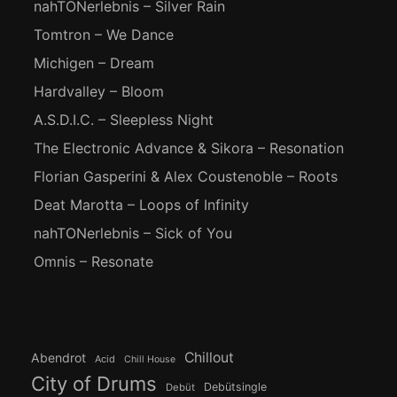
nahTONerlebnis – Silver Rain
Tomtron – We Dance
Michigen – Dream
Hardvalley – Bloom
A.S.D.I.C. – Sleepless Night
The Electronic Advance & Sikora – Resonation
Florian Gasperini & Alex Coustenoble – Roots
Deat Marotta – Loops of Infinity
nahTONerlebnis – Sick of You
Omnis – Resonate
Chillout
Abendrot
Acid
Chill House
City of Drums
Debütsingle
Debüt