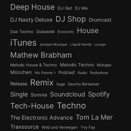
Deep House
DJ-Set
DJ Mix
DJ Shop
DJ Nasty Deluxe
Drumcast
House
Dub Techno
Dukadelik
Evosonic
iTunes
Junique Musique
Liquid Hands
Lounge
Mathew Brabham
Melodic Techno
Melodic House & Techno
Mixtape
München
Podcast
Nic Pannie´r
Radio
Radioshow
Remix
Release
Sage
Sascha Berkenser
Spotify
Soundcloud
Single
Somnia
Techno
Tech-House
Tom La Mer
The Electronic Advance
Traxsource
Wild und Verwegen
Yvy Fay