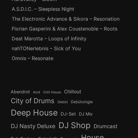
A.S.D.I.C. – Sleepless Night
The Electronic Advance & Sikora – Resonation
Florian Gasperini & Alex Coustenoble – Roots
Deat Marotta – Loops of Infinity
nahTONerlebnis – Sick of You
Omnis – Resonate
Chillout
Abendrot
Acid
Chill House
City of Drums
Debütsingle
Debüt
Deep House
DJ-Set
DJ Mix
DJ Shop
DJ Nasty Deluxe
Drumcast
House