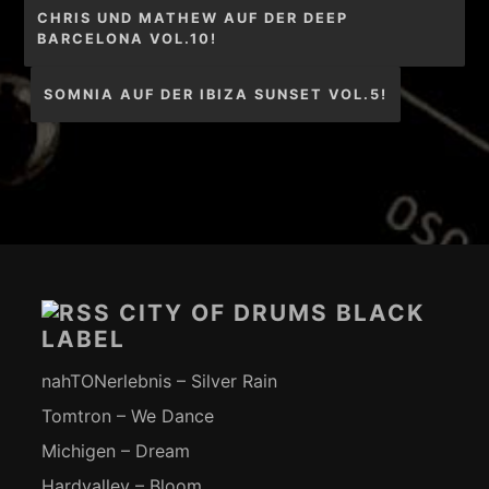
Beitragsnavigation
CHRIS UND MATHEW AUF DER DEEP
BARCELONA VOL.10!
SOMNIA AUF DER IBIZA SUNSET VOL.5!
Footer-
Inhalt
CITY OF DRUMS BLACK
LABEL
nahTONerlebnis – Silver Rain
Tomtron – We Dance
Michigen – Dream
Hardvalley – Bloom