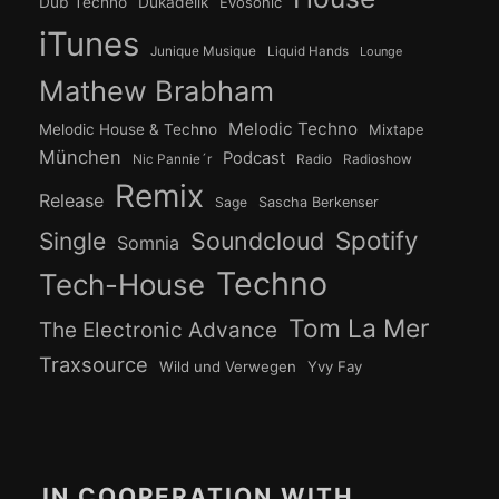
Dub Techno
Dukadelik
Evosonic
iTunes
Junique Musique
Liquid Hands
Lounge
Mathew Brabham
Melodic Techno
Melodic House & Techno
Mixtape
München
Podcast
Nic Pannie´r
Radio
Radioshow
Remix
Release
Sage
Sascha Berkenser
Spotify
Soundcloud
Single
Somnia
Techno
Tech-House
Tom La Mer
The Electronic Advance
Traxsource
Wild und Verwegen
Yvy Fay
IN COOPERATION WITH