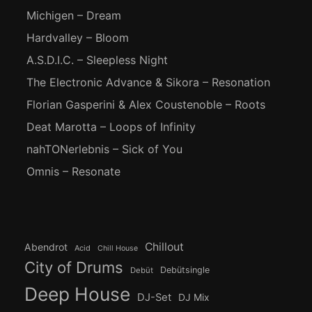
Michigen – Dream
Hardvalley – Bloom
A.S.D.I.C. – Sleepless Night
The Electronic Advance & Sikora – Resonation
Florian Gasperini & Alex Coustenoble – Roots
Deat Marotta – Loops of Infinity
nahTONerlebnis – Sick of You
Omnis – Resonate
Chillout
Abendrot
Acid
Chill House
City of Drums
Debütsingle
Debüt
Deep House
DJ-Set
DJ Mix