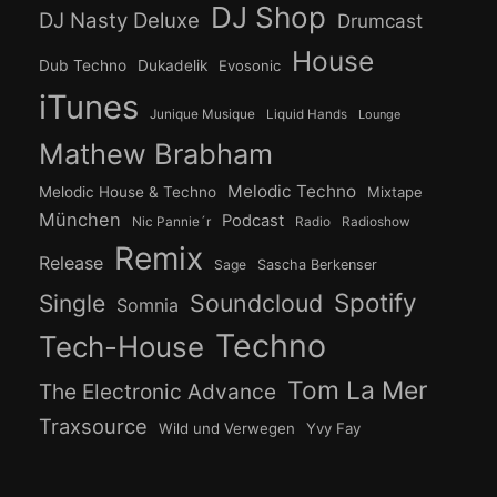
DJ Shop
DJ Nasty Deluxe
Drumcast
House
Dub Techno
Dukadelik
Evosonic
iTunes
Junique Musique
Liquid Hands
Lounge
Mathew Brabham
Melodic Techno
Melodic House & Techno
Mixtape
München
Podcast
Nic Pannie´r
Radio
Radioshow
Remix
Release
Sage
Sascha Berkenser
Spotify
Soundcloud
Single
Somnia
Techno
Tech-House
Tom La Mer
The Electronic Advance
Traxsource
Wild und Verwegen
Yvy Fay