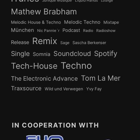
Junique Musique
Liquid Hands
Lounge
Mathew Brabham
Melodic Techno
Melodic House & Techno
Mixtape
München
Podcast
Nic Pannie´r
Radio
Radioshow
Remix
Release
Sage
Sascha Berkenser
Spotify
Soundcloud
Single
Somnia
Techno
Tech-House
Tom La Mer
The Electronic Advance
Traxsource
Wild und Verwegen
Yvy Fay
IN COOPERATION WITH