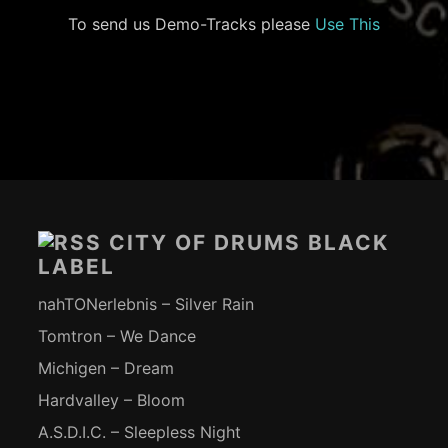
To send us Demo-Tracks please
Use This
Footer-
Inhalt
CITY OF DRUMS BLACK
LABEL
nahTONerlebnis – Silver Rain
Tomtron – We Dance
Michigen – Dream
Hardvalley – Bloom
A.S.D.I.C. – Sleepless Night