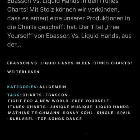
Ebasson Vs. Liquid Hands in den iTunes
Charts! Mit Stolz können wir verkünden,
dass es erneut eine unserer Produktionen in
die Charts geschafft hat. Der Titel „Free
Yourself“ von Ebasson Vs. Liquid Hands, aus
der…
EBASSON VS. LIQUID HANDS IN DEN ITUNES CHARTS!
WEITERLESEN
KATEGORIEN:
ALLGEMEIN
TAGS:
CHARTS
·
EBASSON
·
FIGHT FOR A NEW WORLD
·
FREE YOURSELF
·
ITUNES CHARTS
·
JUNIQUE MUSIQUE
·
LIQUID HANDS
·
MATHIAS TEICHMANN
·
RONNY KOHL
·
SINGLE
·
SPAIN
·
SUBLABEL
·
TOP SONGS DANCE