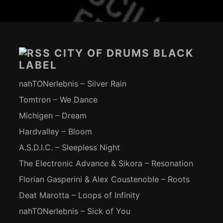
Footer-
Inhalt
CITY OF DRUMS BLACK
LABEL
nahTONerlebnis – Silver Rain
Tomtron – We Dance
Michigen – Dream
Hardvalley – Bloom
A.S.D.I.C. – Sleepless Night
The Electronic Advance & Sikora – Resonation
Florian Gasperini & Alex Coustenoble – Roots
Deat Marotta – Loops of Infinity
nahTONerlebnis – Sick of You