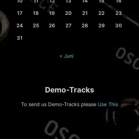
10
11
12
13
14
15
16
17
18
19
20
21
22
23
24
25
26
27
28
29
30
31
« Juni
Demo-Tracks
To send us Demo-Tracks please
Use This