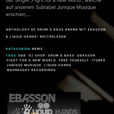
der Single „Fight for a new World“, welche
auf unserem Sublabel Junique Musique
erschien,…
ANTHOLOGY OF DRUM & BASS ARENA MIT EBASSON
& LIQUID HANDS! WEITERLESEN
KATEGORIEN:
NEWS
TAGS:
D&B
·
DJ SHOP
·
DRUM & BASS
·
EBASSON
·
FIGHT FOR A NEW WORLD
·
FREE YOURSELF
·
ITUNES
·
JUNIQUE MUSIQUE
·
LIQUID HANDS
·
WEDNESDAY RECORDINGS