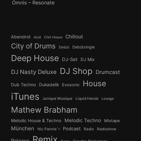
Omnis – Resonate
Chillout
Abendrot
Acid
Chill House
City of Drums
Debütsingle
Debüt
Deep House
DJ-Set
DJ Mix
DJ Shop
DJ Nasty Deluxe
Drumcast
House
Dub Techno
Dukadelik
Evosonic
iTunes
Junique Musique
Liquid Hands
Lounge
Mathew Brabham
Melodic Techno
Melodic House & Techno
Mixtape
München
Podcast
Nic Pannie´r
Radio
Radioshow
Remix
Release