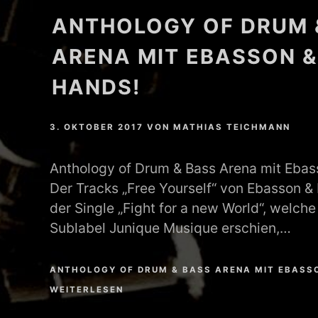
ANTHOLOGY OF DRUM 
MATHEW BRABHAM
ARENA MIT EBASSON &
DREA PERLON
HANDS!
NOXIOUS ELEMENT
TOM LA MER
3. OKTOBER 2017
VON
MATHIAS TEICHMANN
FRIEDER MORNEWEG
Anthology of Drum & Bass Arena mit Ebas
Der Tracks „Free Yourself“ von Ebasson &
der Single „Fight for a new World“, welch
Sublabel Junique Musique erschien,…
ANTHOLOGY OF DRUM & BASS ARENA MIT EBASSO
WEITERLESEN