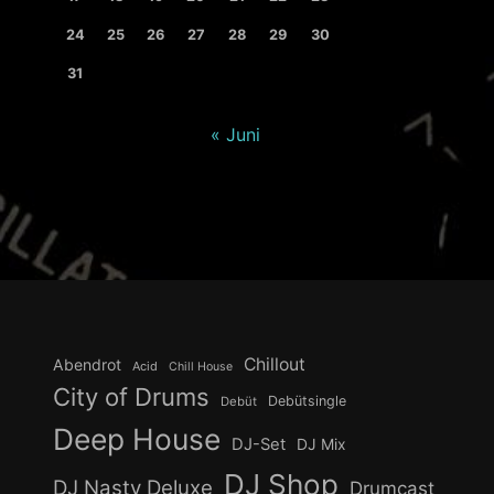
24
25
26
27
28
29
30
31
« Juni
Chillout
Abendrot
Acid
Chill House
City of Drums
Debütsingle
Debüt
Deep House
DJ-Set
DJ Mix
DJ Shop
DJ Nasty Deluxe
Drumcast