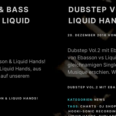
& BASS
DUBSTEP V
 LIQUID
LIQUID HA
20. DEZEMBER 2016
VO
Dubstep Vol.2 mit E
von Ebasson vs Liqui
son & Liquid Hands!
gleichnamigen Singl
 Liquid Hands, aus
Musique erschien. W
e auf unserem
DUBSTEP VOL.2 MIT EBA
N & LIQUID HANDS!
KATEGORIEN:
NEWS
TAGS:
CHARTS
·
DJ SHO
HOOKI-SONIC RECORDI