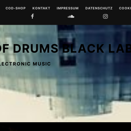
COD-SHOP
KONTAKT
IMPRESSUM
DATENSCHUTZ
COOKI
FACEBOOK
SOUNDCLOUD
INSTAGRAM
YOUTUB
 DRUMS
LL
OF DRUMS BLACK LA
 MUSIQUE
LECTRONIC MUSIC