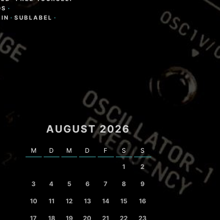
DS
·
AIN
·
SUBLABEL
·
AUGUST 2026
M
D
M
D
F
S
S
1
2
3
4
5
6
7
8
9
10
11
12
13
14
15
16
17
18
19
20
21
22
23