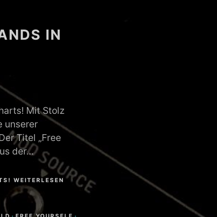
ANDS IN
arts! Mit Stolz
e unserer
Der Titel „Free
aus der…
RTS! WEITERLESEN
RLD
·
FREE YOURSELF
·