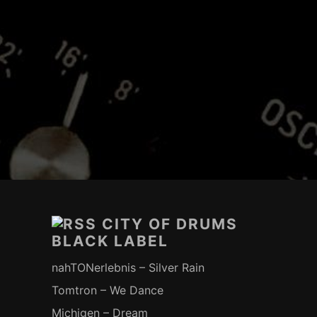
Footer-
Inhalt
CITY OF DRUMS
BLACK LABEL
nahTONerlebnis – Silver Rain
Tomtron – We Dance
Michigen – Dream