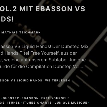
OL.2 MIT EBASSON VS
NDS!
N
MATHIAS TEICHMANN
basson VS Liquid Hands! Der Dubstep Mix
d Hands Titel Free Yourself, aus der
e, welche auf unserem Sublabel Junique
urde für die Compilation Dubstep Vol.…
SSON VS LIQUID HANDS! WEITERLESEN
P
·
DUBSTEP
·
EBASSON
·
FREE YOURSELF
·
NGS
·
ITUNES
·
ITUNES CHARTS
·
JUNIQUE MUSIQUE
·