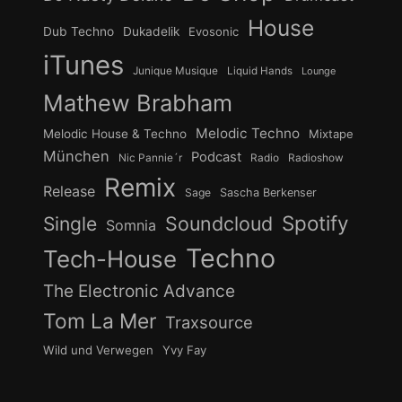
House
Dub Techno
Dukadelik
Evosonic
iTunes
Junique Musique
Liquid Hands
Lounge
Mathew Brabham
Melodic Techno
Melodic House & Techno
Mixtape
München
Podcast
Nic Pannie´r
Radio
Radioshow
Remix
Release
Sage
Sascha Berkenser
Spotify
Soundcloud
Single
Somnia
Techno
Tech-House
The Electronic Advance
Tom La Mer
Traxsource
Wild und Verwegen
Yvy Fay