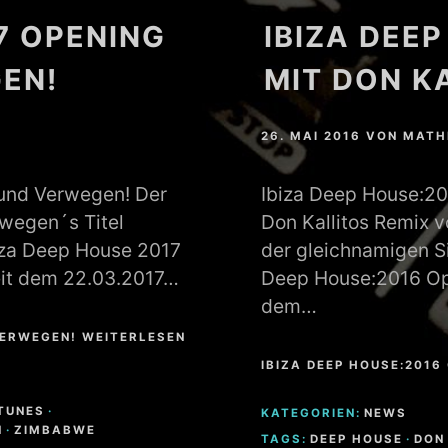
7 OPENING
IBIZA DEE
EN!
MIT DON K
26. MAI 2016
VON
MATH
 und Verwegen! Der
Ibiza Deep House:20
wegen´s Titel
Don Kallitos Remix 
iza Deep House 2017
der gleichnamigen Si
seit dem 22.03.2017…
Deep House:2016 Open
dem…
 VERWEGEN! WEITERLESEN
IBIZA DEEP HOUSE:2016
ITUNES
·
KATEGORIEN:
NEWS
N
·
ZIMBABWE
TAGS:
DEEP HOUSE
·
DON