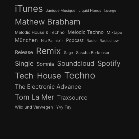
iTunes
Junique Musique
Liquid Hands
Lounge
Mathew Brabham
Melodic Techno
Melodic House & Techno
Mixtape
München
Podcast
Nic Pannie´r
Radio
Radioshow
Remix
Release
Sage
Sascha Berkenser
Spotify
Soundcloud
Single
Somnia
Techno
Tech-House
The Electronic Advance
Tom La Mer
Traxsource
Wild und Verwegen
Yvy Fay