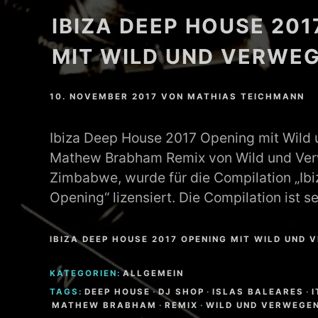
IBIZA DEEP HOUSE 201
MATHEW BRABHAM
MIT WILD UND VERWEG
DREA PERLON
NOXIOUS ELEMENT
10. NOVEMBER 2017
VON
MATHIAS TEICHMANN
TOM LA MER
Ibiza Deep House 2017 Opening mit Wild
Mathew Brabham Remix von Wild und Ver
FRIEDER MORNEWEG
Zimbabwe, wurde für die Compilation „Ib
Opening“ lizensiert. Die Compilation ist 
IBIZA DEEP HOUSE 2017 OPENING MIT WILD UND
KATEGORIEN:
ALLGEMEIN
TAGS:
DEEP HOUSE
·
DJ SHOP
·
ISLAS BALEARES
·
MATHEW BRABHAM
·
REMIX
·
WILD UND VERWEGE