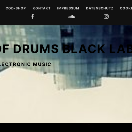
COD-SHOP
KONTAKT
IMPRESSUM
DATENSCHUTZ
COOKI
FACEBOOK
SOUNDCLOUD
INSTAGRAM
YOUTUB
 DRUMS
LL
OF DRUMS BLACK LA
 MUSIQUE
LECTRONIC MUSIC