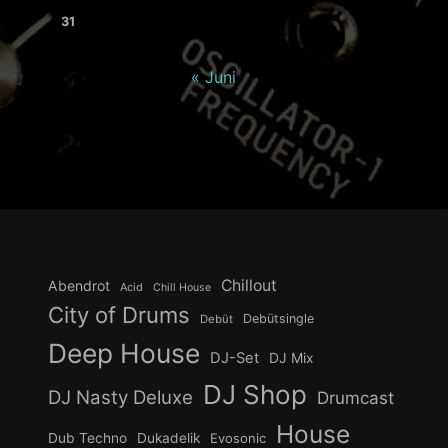
31
« Juni
Chillout
Abendrot
Acid
Chill House
City of Drums
Debütsingle
Debüt
Deep House
DJ-Set
DJ Mix
DJ Shop
DJ Nasty Deluxe
Drumcast
House
Dub Techno
Dukadelik
Evosonic