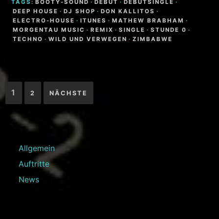
TAGS:
BOOTY-SOUND
·
DEBÜT
·
DEBÜTSINGLE
·
DEEP HOUSE
·
DJ SHOP
·
DON KALLITOS
·
ELECTRO-HOUSE
·
ITUNES
·
MATHEW BRABHAM
·
MORGENTAU MUSIC
·
REMIX
·
SINGLE
·
STUNDE 0
·
TECHNO
·
WILD UND VERWEGEN
·
ZIMBABWE
Seitennummerierung
1
2
NÄCHSTE
der
Beiträge
Allgemein
Auftritte
News