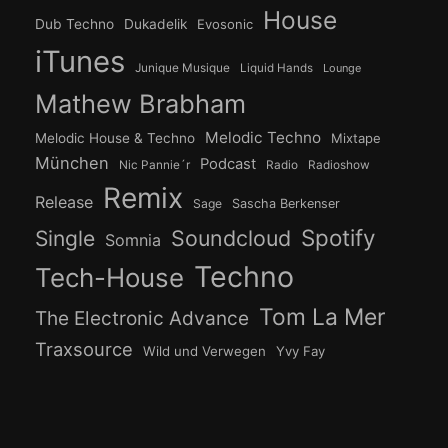
House
Dub Techno
Dukadelik
Evosonic
iTunes
Junique Musique
Liquid Hands
Lounge
Mathew Brabham
Melodic Techno
Melodic House & Techno
Mixtape
München
Podcast
Nic Pannie´r
Radio
Radioshow
Remix
Release
Sage
Sascha Berkenser
Spotify
Soundcloud
Single
Somnia
Techno
Tech-House
Tom La Mer
The Electronic Advance
Traxsource
Wild und Verwegen
Yvy Fay