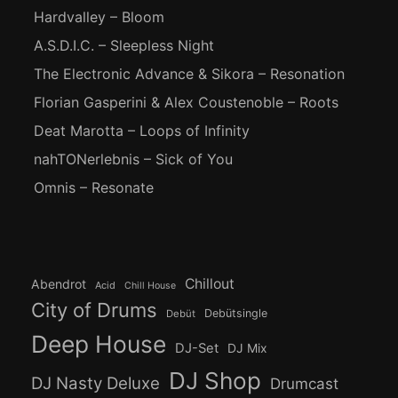
Hardvalley – Bloom
A.S.D.I.C. – Sleepless Night
The Electronic Advance & Sikora – Resonation
Florian Gasperini & Alex Coustenoble – Roots
Deat Marotta – Loops of Infinity
nahTONerlebnis – Sick of You
Omnis – Resonate
Chillout
Abendrot
Acid
Chill House
City of Drums
Debütsingle
Debüt
Deep House
DJ-Set
DJ Mix
DJ Shop
DJ Nasty Deluxe
Drumcast