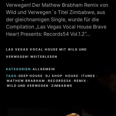
Verwegen! Der Mathew Brabham Remix von
Wild und Verwegen´s Titel Zimbabwe, aus
der gleichnamigen Single, wurde für die
Compilation „Las Vegas Vocal House Brave
Heart Presents: Records54 Vol.1.2“…
LAS VEGAS VOCAL HOUSE MIT WILD UND
VERWEGEN! WEITERLESEN
KATEGORIEN:
ALLGEMEIN
TAGS:
DEEP HOUSE
·
DJ SHOP
·
HOUSE
·
ITUNES
·
MATHEW BRABHAM
·
RECORDS54
·
REMIX
·
WILD UND VERWEGEN
·
ZIMBABWE