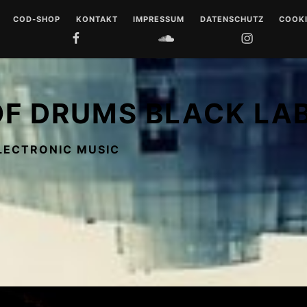
COD-SHOP
KONTAKT
IMPRESSUM
DATENSCHUTZ
COOKI
FACEBOOK
SOUNDCLOUD
INSTAGRAM
YOUTUB
 DRUMS
LL
OF DRUMS BLACK LA
 MUSIQUE
LECTRONIC MUSIC