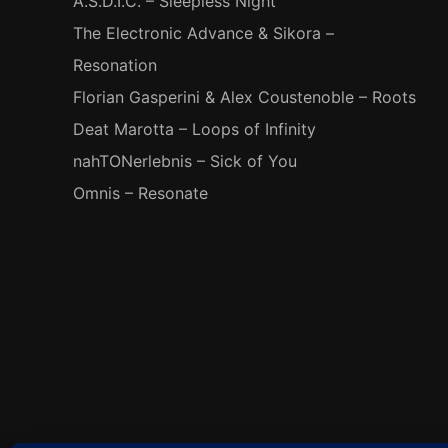
A.S.D.I.C. – Sleepless Night
The Electronic Advance & Sikora –
Resonation
Florian Gasperini & Alex Coustenoble – Roots
Deat Marotta – Loops of Infinity
nahTONerlebnis – Sick of You
Omnis – Resonate