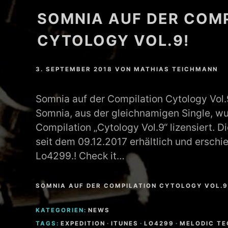
SOMNIA AUF DER COM
MATHEW BRABHAM
CYTOLOGY VOL.9!
DREA PERLON
NOXIOUS ELEMENT
3. SEPTEMBER 2018
VON
MATHIAS TEICHMANN
TOM LA MER
Somnia auf der Compilation Cytology Vol.
Somnia, aus der gleichnamigen Single, wu
FRIEDER MORNEWEG
Compilation „Cytology Vol.9“ lizensiert. D
seit dem 09.12.2017 erhältlich und erschi
Lo4299.! Check it…
SOMNIA AUF DER COMPILATION CYTOLOGY VOL.9
KATEGORIEN:
NEWS
TAGS:
EXPEDITION
·
ITUNES
·
LO4299
·
MELODIC T