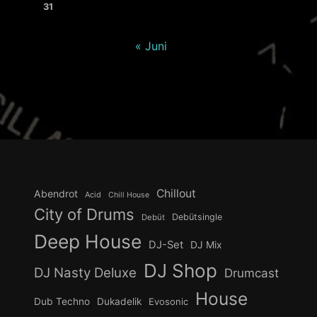
31
« Juni
Chillout
Abendrot
Acid
Chill House
City of Drums
Debütsingle
Debüt
Deep House
DJ-Set
DJ Mix
DJ Shop
DJ Nasty Deluxe
Drumcast
House
Dub Techno
Dukadelik
Evosonic