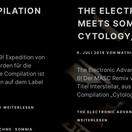
PILATION
THE ELECT
MEETS SOM
CYTOLOGY,
6. JULI 2018
VON
MATHI
9! Expedition von
rden für die
The Electronic Adva
ie Compilation ist
6! Der MASC Remix 
en auf dem Label
Titel Interstellar, a
Compilation „Cytolog
! WEITERLESEN
THE ELECTRONIC ADVAN
WEITERLESEN
ECHNO
·
SOMNIA
·