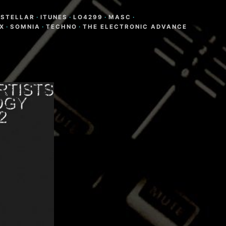
N
RSTELLAR
·
ITUNES
·
LO4299
·
MASC
·
X
·
SOMNIA
·
TECHNO
·
THE ELECTRONIC ADVANCE