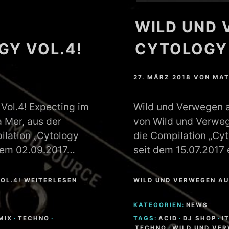
WILD UND 
GY VOL.4!
CYTOLOGY 
27. MÄRZ 2018
VON
MAT
Vol.4! Expecting im
Wild und Verwegen au
 Mer, aus der
von Wild und Verweg
ilation „Cytology
die Compilation „Cyto
t dem 02.09.2017…
seit dem 15.07.2017 
OL.4! WEITERLESEN
WILD UND VERWEGEN AU
KATEGORIEN:
NEWS
MIX
·
TECHNO
·
TAGS:
ACID
·
DJ SHOP
·
I
TECHNO
·
WILD UND VE