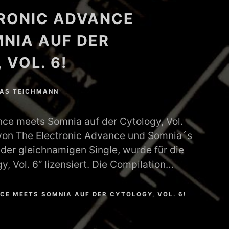
RONIC ADVANCE
NIA AUF DER
 VOL. 6!
AS TEICHMANN
nce meets Somnia auf der Cytology, Vol.
von The Electronic Advance und Somnia´s
us der gleichnamigen Single, wurde für die
y, Vol. 6“ lizensiert. Die Compilation…
CE MEETS SOMNIA AUF DER CYTOLOGY, VOL. 6!