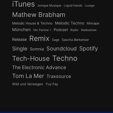
iTunes
Junique Musique
Liquid Hands
Lounge
Mathew Brabham
Melodic Techno
Melodic House & Techno
Mixtape
München
Podcast
Nic Pannie´r
Radio
Radioshow
Remix
Release
Sage
Sascha Berkenser
Spotify
Soundcloud
Single
Somnia
Techno
Tech-House
The Electronic Advance
Tom La Mer
Traxsource
Wild und Verwegen
Yvy Fay