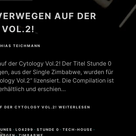
VERWEGEN AUF DER
VOL.2!
HIAS TEICHMANN
f der Cytology Vol.2! Der Titel Stunde 0
en, aus der Single Zimbabwe, wurden für
logy Vol.2“ lizensiert. Die Compilation ist
erhältlich und erschien…
F DER CYTOLOGY VOL.2! WEITERLESEN
TUNES
·
LO4299
·
STUNDE 0
·
TECH-HOUSE
·
RWEGEN
·
ZIMBABWE