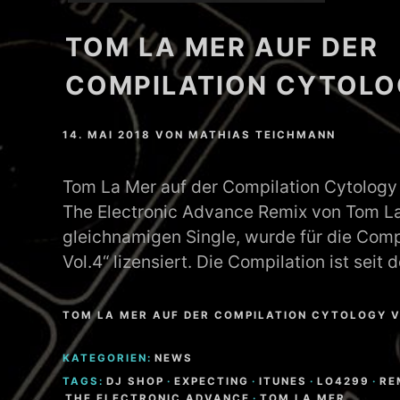
TOM LA MER AUF DER
COMPILATION CYTOLO
14. MAI 2018
VON
MATHIAS TEICHMANN
Tom La Mer auf der Compilation Cytology 
The Electronic Advance Remix von Tom La
gleichnamigen Single, wurde für die Comp
Vol.4“ lizensiert. Die Compilation ist sei
TOM LA MER AUF DER COMPILATION CYTOLOGY V
KATEGORIEN:
NEWS
TAGS:
DJ SHOP
·
EXPECTING
·
ITUNES
·
LO4299
·
RE
THE ELECTRONIC ADVANCE
·
TOM LA MER