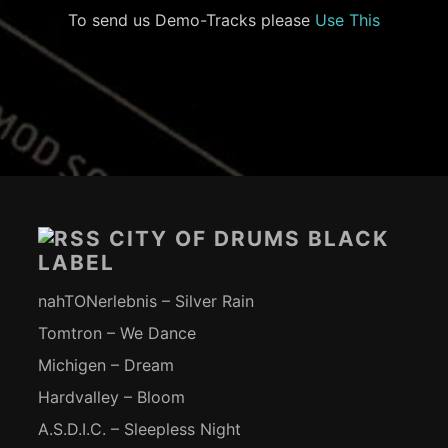
To send us Demo-Tracks please
Use This
Footer-
Inhalt
CITY OF DRUMS BLACK
LABEL
nahTONerlebnis – Silver Rain
Tomtron – We Dance
Michigen – Dream
Hardvalley – Bloom
A.S.D.I.C. – Sleepless Night