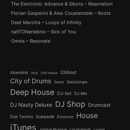
The Electronic Advance & Sikora – Resonation
Florian Gasperini & Alex Coustenoble – Roots
Deat Marotta – Loops of Infinity
nahTONerlebnis – Sick of You
Omnis – Resonate
Chillout
Abendrot
Acid
Chill House
City of Drums
Debütsingle
Debüt
Deep House
DJ-Set
DJ Mix
DJ Shop
DJ Nasty Deluxe
Drumcast
House
Dub Techno
Dukadelik
Evosonic
iTunes
Junique Musique
Liquid Hands
Lounge