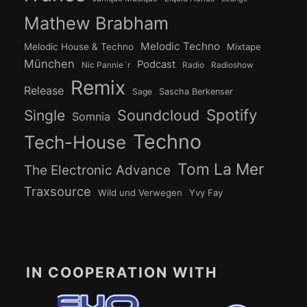
Mathew Brabham
Melodic Techno
Melodic House & Techno
Mixtape
München
Podcast
Nic Pannie´r
Radio
Radioshow
Remix
Release
Sage
Sascha Berkenser
Spotify
Soundcloud
Single
Somnia
Techno
Tech-House
Tom La Mer
The Electronic Advance
Traxsource
Wild und Verwegen
Yvy Fay
IN COOPERATION WITH