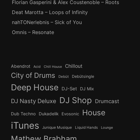
Florian Gasperini & Alex Coustenoble – Roots
Deat Marotta – Loops of Infinity
nahTONerlebnis – Sick of You
Omnis – Resonate
Chillout
Abendrot
Acid
Chill House
City of Drums
Debütsingle
Debüt
Deep House
DJ-Set
DJ Mix
DJ Shop
DJ Nasty Deluxe
Drumcast
House
Dub Techno
Dukadelik
Evosonic
iTunes
Junique Musique
Liquid Hands
Lounge
Mathew Brabham