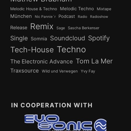
Melodic Techno
Melodic House & Techno
Mixtape
München
Podcast
Nic Pannie´r
Radio
Radioshow
Remix
Release
Sage
Sascha Berkenser
Spotify
Soundcloud
Single
Somnia
Techno
Tech-House
Tom La Mer
The Electronic Advance
Traxsource
Wild und Verwegen
Yvy Fay
IN COOPERATION WITH