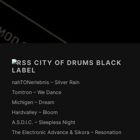
Footer-
Inhalt
CITY OF DRUMS BLACK
LABEL
nahTONerlebnis – Silver Rain
Tomtron – We Dance
Michigen – Dream
Hardvalley – Bloom
A.S.D.I.C. – Sleepless Night
The Electronic Advance & Sikora – Resonation