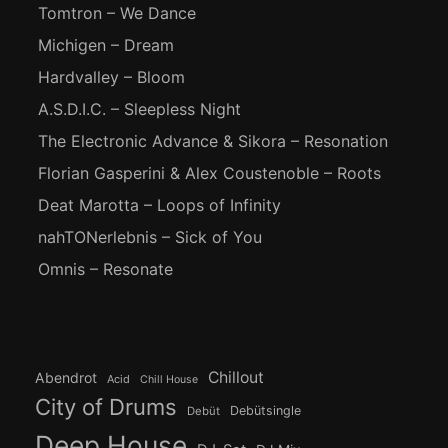
Tomtron – We Dance
Michigen – Dream
Hardvalley – Bloom
A.S.D.I.C. – Sleepless Night
The Electronic Advance & Sikora – Resonation
Florian Gasperini & Alex Coustenoble – Roots
Deat Marotta – Loops of Infinity
nahTONerlebnis – Sick of You
Omnis – Resonate
Chillout
Abendrot
Acid
Chill House
City of Drums
Debütsingle
Debüt
Deep House