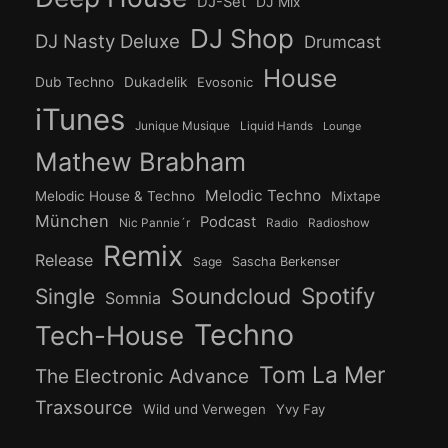
DJ-Set
DJ Mix
DJ Shop
DJ Nasty Deluxe
Drumcast
House
Dub Techno
Dukadelik
Evosonic
iTunes
Junique Musique
Liquid Hands
Lounge
Mathew Brabham
Melodic Techno
Melodic House & Techno
Mixtape
München
Podcast
Nic Pannie´r
Radio
Radioshow
Remix
Release
Sage
Sascha Berkenser
Spotify
Soundcloud
Single
Somnia
Techno
Tech-House
Tom La Mer
The Electronic Advance
Traxsource
Wild und Verwegen
Yvy Fay