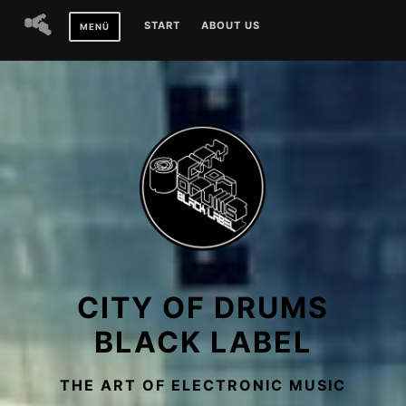
Zum
START
ABOUT US
MENÜ
Inhalt
springen
CITY OF DRUMS
BLACK LABEL
THE ART OF ELECTRONIC MUSIC