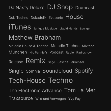
DJ Shop
DJ Nasty Deluxe
Drumcast
House
Dub Techno
Dukadelik
Evosonic
iTunes
Junique Musique
Liquid Hands
Lounge
Mathew Brabham
Melodic Techno
Melodic House & Techno
Mixtape
München
Podcast
Nic Pannie´r
Radio
Radioshow
Remix
Release
Sage
Sascha Berkenser
Spotify
Soundcloud
Single
Somnia
Techno
Tech-House
Tom La Mer
The Electronic Advance
Traxsource
Wild und Verwegen
Yvy Fay