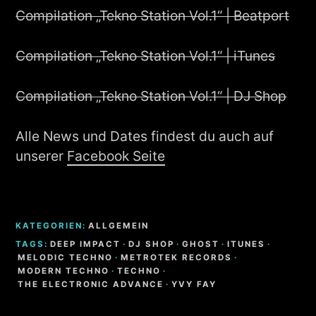
Compilation „Tekno Station Vol.1“ | Beatport
Compilation „Tekno Station Vol.1“ | iTunes
Compilation „Tekno Station Vol.1“ | DJ Shop
Alle News und Dates findest du auch auf
unserer
Facebook Seite
KATEGORIEN:
ALLGEMEIN
TAGS:
DEEP IMPACT
·
DJ SHOP
·
GHOST
·
ITUNES
·
MELODIC TECHNO
·
METROTEK RECORDS
·
MODERN TECHNO
·
TECHNO
·
THE ELECTRONIC ADVANCE
·
YVY FAY