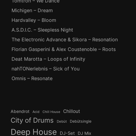
Tomtron – We Dance
Michigen – Dream
Hardvalley – Bloom
A.S.D.I.C. – Sleepless Night
The Electronic Advance & Sikora – Resonation
Florian Gasperini & Alex Coustenoble – Roots
Deat Marotta – Loops of Infinity
nahTONerlebnis – Sick of You
Omnis – Resonate
Chillout
Abendrot
Acid
Chill House
City of Drums
Debütsingle
Debüt
Deep House
DJ-Set
DJ Mix