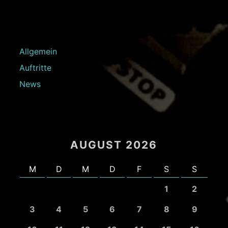
Allgemein
Auftritte
News
AUGUST 2026
M
D
M
D
F
S
S
1
2
3
4
5
6
7
8
9