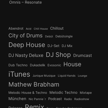
Omnis – Resonate
Chillout
Abendrot
Acid
Chill House
City of Drums
Debütsingle
Debüt
Deep House
DJ-Set
DJ Mix
DJ Shop
DJ Nasty Deluxe
Drumcast
House
Dub Techno
Dukadelik
Evosonic
iTunes
Junique Musique
Liquid Hands
Lounge
Mathew Brabham
Melodic Techno
Melodic House & Techno
Mixtape
München
Podcast
Nic Pannie´r
Radio
Radioshow
Remix
Release