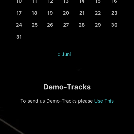
10
11
12
13
14
15
16
17
18
19
20
21
22
23
24
25
26
27
28
29
30
31
« Juni
Demo-Tracks
To send us Demo-Tracks please
Use This