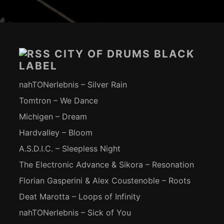
Footer-
Inhalt
CITY OF DRUMS BLACK
LABEL
nahTONerlebnis – Silver Rain
Tomtron – We Dance
Michigen – Dream
Hardvalley – Bloom
A.S.D.I.C. – Sleepless Night
The Electronic Advance & Sikora – Resonation
Florian Gasperini & Alex Coustenoble – Roots
Deat Marotta – Loops of Infinity
nahTONerlebnis – Sick of You