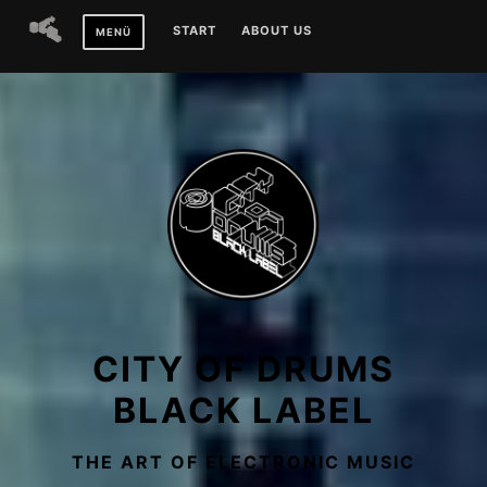
Zum
START
ABOUT US
MENÜ
Inhalt
springen
CITY OF DRUMS
BLACK LABEL
THE ART OF ELECTRONIC MUSIC