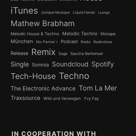
iTunes
Junique Musique
Liquid Hands
Lounge
Mathew Brabham
Melodic Techno
Melodic House & Techno
Mixtape
München
Podcast
Nic Pannie´r
Radio
Radioshow
Remix
Release
Sage
Sascha Berkenser
Spotify
Soundcloud
Single
Somnia
Techno
Tech-House
Tom La Mer
The Electronic Advance
Traxsource
Wild und Verwegen
Yvy Fay
IN COOPERATION WITH