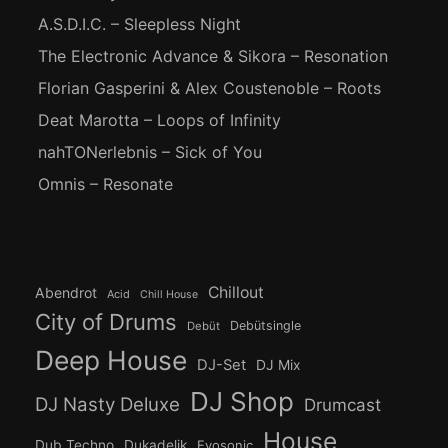
A.S.D.I.C. – Sleepless Night
The Electronic Advance & Sikora – Resonation
Florian Gasperini & Alex Coustenoble – Roots
Deat Marotta – Loops of Infinity
nahTONerlebnis – Sick of You
Omnis – Resonate
Chillout
Abendrot
Acid
Chill House
City of Drums
Debütsingle
Debüt
Deep House
DJ-Set
DJ Mix
DJ Shop
DJ Nasty Deluxe
Drumcast
House
Dub Techno
Dukadelik
Evosonic