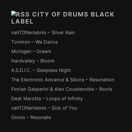
Inhalt
CITY OF DRUMS BLACK
LABEL
nahTONerlebnis – Silver Rain
Tomtron – We Dance
Michigen – Dream
Hardvalley – Bloom
A.S.D.I.C. – Sleepless Night
The Electronic Advance & Sikora – Resonation
Florian Gasperini & Alex Coustenoble – Roots
Deat Marotta – Loops of Infinity
nahTONerlebnis – Sick of You
Omnis – Resonate