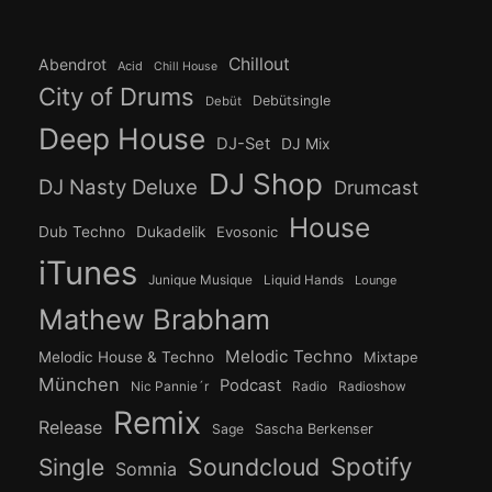
Chillout
Abendrot
Acid
Chill House
City of Drums
Debütsingle
Debüt
Deep House
DJ-Set
DJ Mix
DJ Shop
DJ Nasty Deluxe
Drumcast
House
Dub Techno
Dukadelik
Evosonic
iTunes
Junique Musique
Liquid Hands
Lounge
Mathew Brabham
Melodic Techno
Melodic House & Techno
Mixtape
München
Podcast
Nic Pannie´r
Radio
Radioshow
Remix
Release
Sage
Sascha Berkenser
Spotify
Soundcloud
Single
Somnia