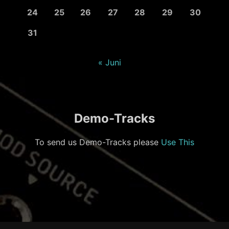
24
25
26
27
28
29
30
31
« Juni
Demo-Tracks
To send us Demo-Tracks please
Use This
Footer-