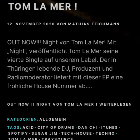
TOM LA MER !
12. NOVEMBER 2020
VON
MATHIAS TEICHMANN
OUT NOW!!! Night von Tom La Mer! Mit
„Night“, veröffentlicht Tom La Mer seine
vierte Single auf unserem Label. Der in
Thüringen lebende DJ, Produzent und
Radiomoderator liefert mit dieser EP eine
fröhliche House Nummer ab.…
OUT NOW!!! NIGHT VON TOM LA MER ! WEITERLESEN
KATEGORIEN:
ALLGEMEIN
TAGS:
ACID
·
CITY OF DRUMS
·
DAN CHI
·
ITUNES
·
SPOTIFY
·
SUGAR JIM
·
TECH-HOUSE
·
TECHNO
·
TOM LA MER
·
TRAXSOURCE