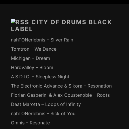
Footer-
Inhalt
CITY OF DRUMS BLACK
LABEL
nahTONerlebnis – Silver Rain
Tomtron – We Dance
Michigen – Dream
Hardvalley – Bloom
A.S.D.I.C. – Sleepless Night
The Electronic Advance & Sikora – Resonation
Florian Gasperini & Alex Coustenoble – Roots
Deat Marotta – Loops of Infinity
nahTONerlebnis – Sick of You
Omnis – Resonate