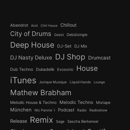
Chillout
Abendrot
Acid
Chill House
City of Drums
Debütsingle
Debüt
Deep House
DJ-Set
DJ Mix
DJ Shop
DJ Nasty Deluxe
Drumcast
House
Dub Techno
Dukadelik
Evosonic
iTunes
Junique Musique
Liquid Hands
Lounge
Mathew Brabham
Melodic Techno
Melodic House & Techno
Mixtape
München
Podcast
Nic Pannie´r
Radio
Radioshow
Remix
Release
Sage
Sascha Berkenser