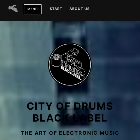
Zum
START
ABOUT US
MENÜ
Inhalt
springen
CITY OF DRUMS
BLACK LABEL
THE ART OF ELECTRONIC MUSIC