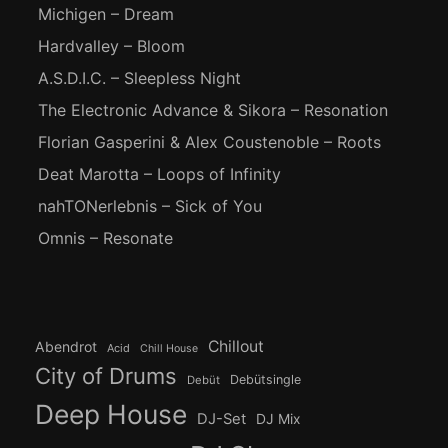
Michigen – Dream
Hardvalley – Bloom
A.S.D.I.C. – Sleepless Night
The Electronic Advance & Sikora – Resonation
Florian Gasperini & Alex Coustenoble – Roots
Deat Marotta – Loops of Infinity
nahTONerlebnis – Sick of You
Omnis – Resonate
Chillout
Abendrot
Acid
Chill House
City of Drums
Debütsingle
Debüt
Deep House
DJ-Set
DJ Mix