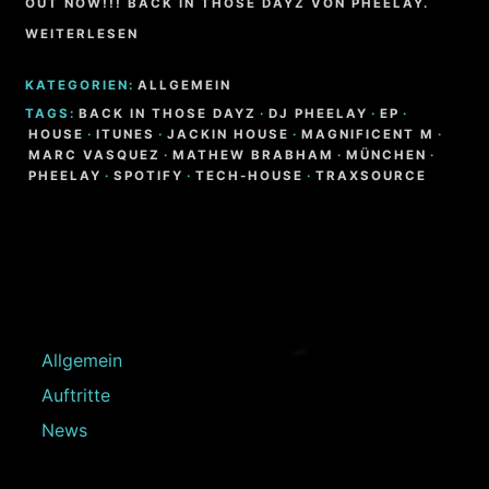
OUT NOW!!! BACK IN THOSE DAYZ VON PHEELAY.
WEITERLESEN
KATEGORIEN:
ALLGEMEIN
TAGS:
BACK IN THOSE DAYZ
·
DJ PHEELAY
·
EP
·
HOUSE
·
ITUNES
·
JACKIN HOUSE
·
MAGNIFICENT M
·
MARC VASQUEZ
·
MATHEW BRABHAM
·
MÜNCHEN
·
PHEELAY
·
SPOTIFY
·
TECH-HOUSE
·
TRAXSOURCE
Allgemein
Auftritte
News