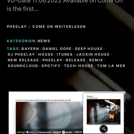
VÖ-Date 17.06.2022 Available on Come On
is the first…
PHEELAY – COME ON WEITERLESEN
KATEGORIEN:
NEWS
TAGS:
BAYERN
·
DANIEL DOPE
·
DEEP HOUSE
·
DJ PHEELAY
·
HOUSE
·
ITUNES
·
JACKIN HOUSE
·
NEW RELEASE
·
PHEELAY
·
RELEASE
·
REMIX
·
SOUNDCLOUD
·
SPOTIFY
·
TECH-HOUSE
·
TOM LA MER