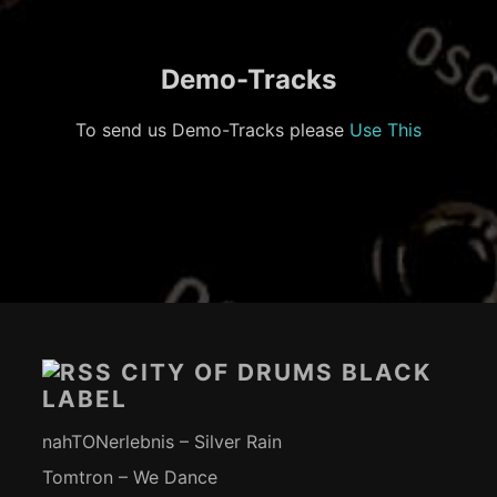
Demo-Tracks
To send us Demo-Tracks please
Use This
Footer-
Inhalt
CITY OF DRUMS BLACK
LABEL
nahTONerlebnis – Silver Rain
Tomtron – We Dance