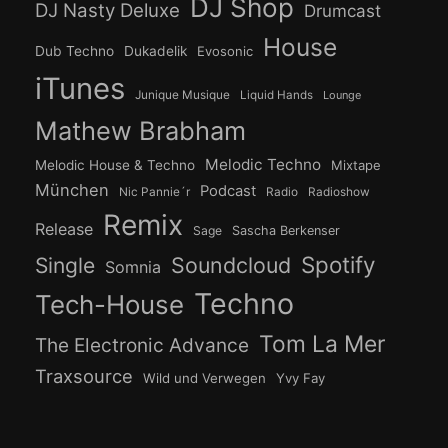
DJ Shop
DJ Nasty Deluxe
Drumcast
House
Dub Techno
Dukadelik
Evosonic
iTunes
Junique Musique
Liquid Hands
Lounge
Mathew Brabham
Melodic Techno
Melodic House & Techno
Mixtape
München
Podcast
Nic Pannie´r
Radio
Radioshow
Remix
Release
Sage
Sascha Berkenser
Spotify
Soundcloud
Single
Somnia
Techno
Tech-House
Tom La Mer
The Electronic Advance
Traxsource
Wild und Verwegen
Yvy Fay