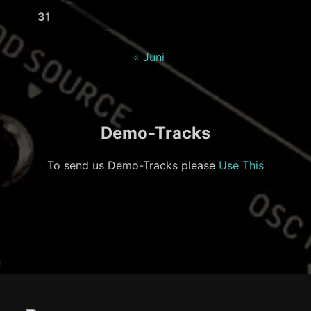
31
« Juni
Demo-Tracks
To send us Demo-Tracks please
Use This
Footer-
Inhalt