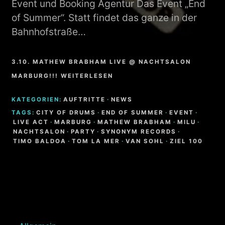
Event und Booking Agentur Das Event „End
of Summer“. Statt findet das ganze in der
Bahnhofstraße…
3.10. MATHEW BRABHAM LIVE @ NACHTSALON
MARBURG!!! WEITERLESEN
KATEGORIEN:
AUFTRITTE
·
NEWS
TAGS:
CITY OF DRUMS
·
END OF SUMMER
·
EVENT
·
LIVE ACT
·
MARBURG
·
MATHEW BRABHAM
·
MILU
·
NACHTSALON
·
PARTY
·
SYNONYM RECORDS
·
TIMO BALDOA
·
TOM LA MER
·
VAN SOHL
·
ZIEL 100