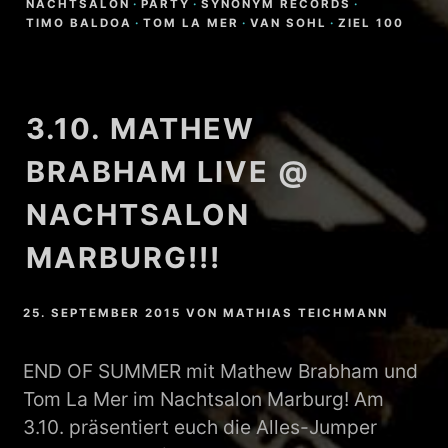
NACHTSALON
·
PARTY
·
SYNONYM RECORDS
·
TIMO BALDOA
·
TOM LA MER
·
VAN SOHL
·
ZIEL 100
3.10. MATHEW
BRABHAM LIVE @
NACHTSALON
MARBURG!!!
25. SEPTEMBER 2015
VON
MATHIAS TEICHMANN
END OF SUMMER mit Mathew Brabham und
Tom La Mer im Nachtsalon Marburg! Am
3.10. präsentiert euch die Alles-Jumper