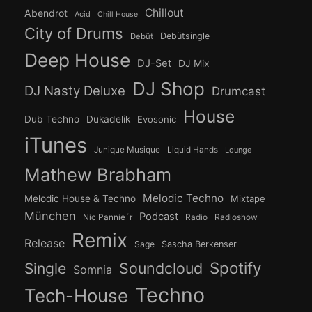
Chillout
Abendrot
Acid
Chill House
City of Drums
Debütsingle
Debüt
Deep House
DJ-Set
DJ Mix
DJ Shop
DJ Nasty Deluxe
Drumcast
House
Dub Techno
Dukadelik
Evosonic
iTunes
Junique Musique
Liquid Hands
Lounge
Mathew Brabham
Melodic Techno
Melodic House & Techno
Mixtape
München
Podcast
Nic Pannie´r
Radio
Radioshow
Remix
Release
Sage
Sascha Berkenser
Spotify
Soundcloud
Single
Somnia
Techno
Tech-House