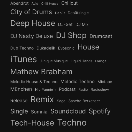
Chillout
Abendrot
Acid
Chill House
City of Drums
Debütsingle
Debüt
Deep House
DJ-Set
DJ Mix
DJ Shop
DJ Nasty Deluxe
Drumcast
House
Dub Techno
Dukadelik
Evosonic
iTunes
Junique Musique
Liquid Hands
Lounge
Mathew Brabham
Melodic Techno
Melodic House & Techno
Mixtape
München
Podcast
Nic Pannie´r
Radio
Radioshow
Remix
Release
Sage
Sascha Berkenser
Spotify
Soundcloud
Single
Somnia
Techno
Tech-House