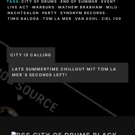
TAGS:
CITY OF DRUMS
·
END OF SUMMER
·
EVENT
·
LIVE ACT
·
MARBURG
·
MATHEW BRABHAM
·
MILU
·
NACHTSALON
·
PARTY
·
SYNONYM RECORDS
·
TIMO BALDOA
·
TOM LA MER
·
VAN SOHL
·
ZIEL 100
Beitragsnavigation
CITY IS CALLING
LATE SUMMERTIME CHILLOUT MIT TOM LA
MER´S SECONDS LEFT!
Footer-
Inhalt