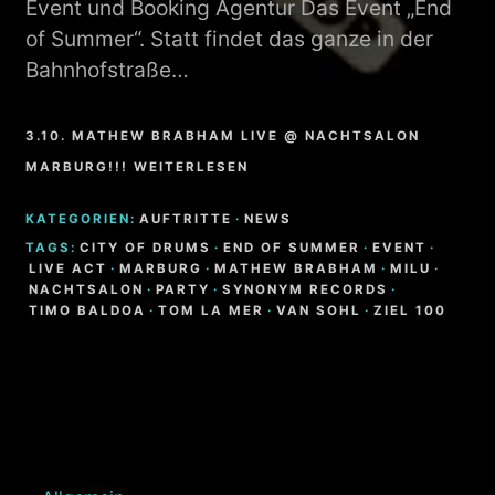
Event und Booking Agentur Das Event „End
of Summer“. Statt findet das ganze in der
Bahnhofstraße…
3.10. MATHEW BRABHAM LIVE @ NACHTSALON
MARBURG!!! WEITERLESEN
KATEGORIEN:
AUFTRITTE
·
NEWS
TAGS:
CITY OF DRUMS
·
END OF SUMMER
·
EVENT
·
LIVE ACT
·
MARBURG
·
MATHEW BRABHAM
·
MILU
·
NACHTSALON
·
PARTY
·
SYNONYM RECORDS
·
TIMO BALDOA
·
TOM LA MER
·
VAN SOHL
·
ZIEL 100