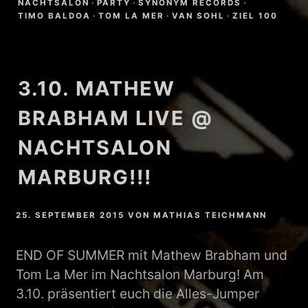
NACHTSALON
·
PARTY
·
SYNONYM RECORDS
·
TIMO BALDOA
·
TOM LA MER
·
VAN SOHL
·
ZIEL 100
3.10. MATHEW
BRABHAM LIVE @
NACHTSALON
MARBURG!!!
25. SEPTEMBER 2015
VON
MATHIAS TEICHMANN
END OF SUMMER mit Mathew Brabham und
Tom La Mer im Nachtsalon Marburg! Am
3.10. präsentiert euch die Alles-Jumper