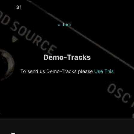
31
« Juni
Demo-Tracks
To send us Demo-Tracks please
Use This
Footer-
Inhalt