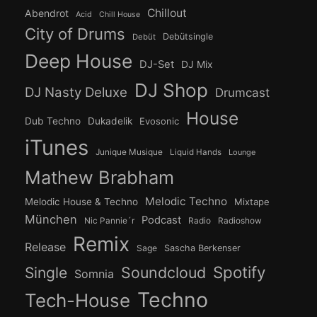
Chillout
Abendrot
Acid
Chill House
City of Drums
Debütsingle
Debüt
Deep House
DJ-Set
DJ Mix
DJ Shop
DJ Nasty Deluxe
Drumcast
House
Dub Techno
Dukadelik
Evosonic
iTunes
Junique Musique
Liquid Hands
Lounge
Mathew Brabham
Melodic Techno
Melodic House & Techno
Mixtape
München
Podcast
Nic Pannie´r
Radio
Radioshow
Remix
Release
Sage
Sascha Berkenser
Spotify
Soundcloud
Single
Somnia
Techno
Tech-House