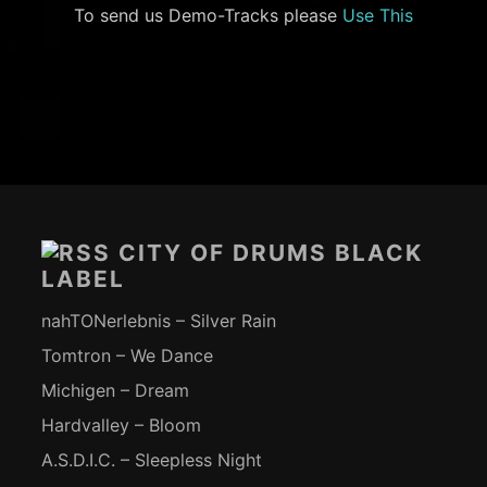
To send us Demo-Tracks please
Use This
Footer-
Inhalt
CITY OF DRUMS BLACK
LABEL
nahTONerlebnis – Silver Rain
Tomtron – We Dance
Michigen – Dream
Hardvalley – Bloom
A.S.D.I.C. – Sleepless Night