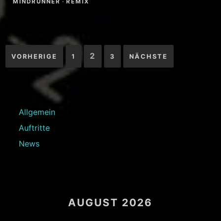
MINDRUNNER
·
REMIX
Seitennummerierung
2
VORHERIGE
1
3
NÄCHSTE
der
Beiträge
Allgemein
Auftritte
News
AUGUST 2026