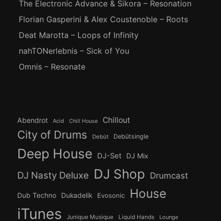
The Electronic Advance & Sikora – Resonation
Florian Gasperini & Alex Coustenoble – Roots
Deat Marotta – Loops of Infinity
nahTONerlebnis – Sick of You
Omnis – Resonate
Chillout
Abendrot
Acid
Chill House
City of Drums
Debütsingle
Debüt
Deep House
DJ-Set
DJ Mix
DJ Shop
DJ Nasty Deluxe
Drumcast
House
Dub Techno
Dukadelik
Evosonic
iTunes
Junique Musique
Liquid Hands
Lounge