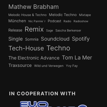
Mathew Brabham
Melodic Techno
Melodic House & Techno
Mixtape
München
Podcast
Nic Pannie´r
Radio
Radioshow
Remix
Release
Sage
Sascha Berkenser
Spotify
Soundcloud
Single
Somnia
Techno
Tech-House
Tom La Mer
The Electronic Advance
Traxsource
Wild und Verwegen
Yvy Fay
IN COOPERATION WITH